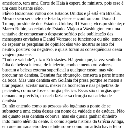
americano, tem uma Corte de Haia à espera do ministro, pois esse é
um caso bastante sério.
Flávio Bolsonaro voltou dos Estados Unidos e já está em Brasília.
Mesmo sem ser chefe de Estado, ele se encontrou com Donald
Trump, presidente dos Estados Unidos; JD Vance, vice-presidente; e
Marco Rubio, secretário de Estado. Viajou a Washington em uma
tentativa de compensar o desgaste sofrido pela publicação das
mensagens enviadas a Daniel Vorcaro; se funcionou ou não, temos
de esperar as pesquisas de opinião; elas vão mostrar se isso foi
neutro, positivo ou negativo, e quais foram as consequências dessa
viagem para ele.
“Tudo é vaidade”, diz o Eclesiastes. Há gente que, talvez sentindo
falta de beleza interna, de intelecto, conhecimento ou valores,
buscam a beleza externa superficial a qualquer custo; mas vão
procurar no dentista. Dentista faz obturação, conserta a parte interna
da boca. Mas uma dentista em Goiânia foi presa porque se meteu a
tirar papada, acertar nariz, mexer na bochecha e nas pálpebras de
pacientes, como se fosse cirurgia plástica. Essas são cirurgias que
demandam precisão, mas ela fazia essa cirurgia na cadeira de
dentista.
Eu não entendo como as pessoas são ingênuas a ponto de se
submeter a uma coisa dessas em nome da vaidade e da estética. Não
sei quanto essa dentista cobrava, mas ela queria ganhar dinheiro
indo muito além do dente. É como aquela história da Grécia Antiga,
em que um sapateiro deu palpite sobre como um artista havia feito