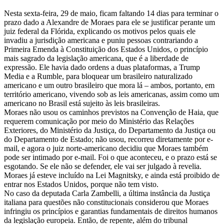
Nesta sexta-feira, 29 de maio, ficam faltando 14 dias para terminar o
prazo dado a Alexandre de Moraes para ele se justificar perante um
juiz federal da Flórida, explicando os motivos pelos quais ele
invadiu a jurisdição americana e puniu pessoas contrariando a
Primeira Emenda à Constituição dos Estados Unidos, o princípio
mais sagrado da legislação americana, que é a liberdade de
expressão. Ele havia dado ordens a duas plataformas, a Trump
Media e a Rumble, para bloquear um brasileiro naturalizado
americano e um outro brasileiro que mora lá – ambos, portanto, em
território americano, vivendo sob as leis americanas, assim como um
americano no Brasil está sujeito às leis brasileiras.
Moraes não usou os caminhos previstos na Convenção de Haia, que
requerem comunicação por meio do Ministério das Relações
Exteriores, do Ministério da Justiça, do Departamento da Justiça ou
do Departamento de Estado; não usou, recorreu diretamente por e-
mail, e agora o juiz norte-americano decidiu que Moraes também
pode ser intimado por e-mail. Foi o que aconteceu, e o prazo está se
esgotando. Se ele não se defender, ele vai ser julgado à revelia.
Moraes já esteve incluído na Lei Magnitsky, e ainda está proibido de
entrar nos Estados Unidos, porque não tem visto.
No caso da deputada Carla Zambelli, a última instância da Justiça
italiana para questões não constitucionais considerou que Moraes
infringiu os princípios e garantias fundamentais de direitos humanos
da legislação europeia. Então, de repente, além do tribunal