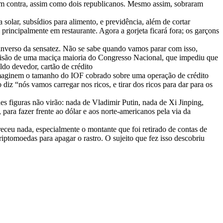
ram contra, assim como dois republicanos. Mesmo assim, sobraram
solar, subsídios para alimento, e previdência, além de cortar
principalmente em restaurante. Agora a gorjeta ficará fora; os garçons
inverso da sensatez. Não se sabe quando vamos parar com isso,
decisão de uma maciça maioria do Congresso Nacional, que impediu que
ldo devedor, cartão de crédito
imaginem o tamanho do IOF cobrado sobre uma operação de crédito
 “nós vamos carregar nos ricos, e tirar dos ricos para dar para os
s figuras não virão: nada de Vladimir Putin, nada de Xi Jinping,
ara fazer frente ao dólar e aos norte-americanos pela via da
eceu nada, especialmente o montante que foi retirado de contas de
iptomoedas para apagar o rastro. O sujeito que fez isso descobriu