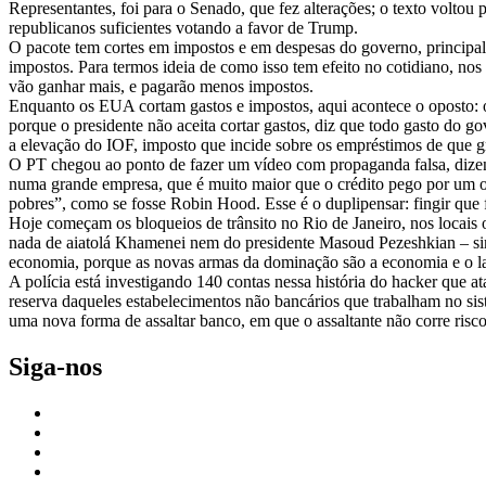
Representantes, foi para o Senado, que fez alterações; o texto volt
republicanos suficientes votando a favor de Trump.
O pacote tem cortes em impostos e em despesas do governo, principalme
impostos. Para termos ideia de como isso tem efeito no cotidiano, nos
vão ganhar mais, e pagarão menos impostos.
Enquanto os EUA cortam gastos e impostos, aqui acontece o oposto: o
porque o presidente não aceita cortar gastos, diz que todo gasto do 
a elevação do IOF, imposto que incide sobre os empréstimos de que gra
O PT chegou ao ponto de fazer um vídeo com propaganda falsa, dize
numa grande empresa, que é muito maior que o crédito pego por um op
pobres”, como se fosse Robin Hood. Esse é o duplipensar: fingir que 
Hoje começam os bloqueios de trânsito no Rio de Janeiro, nos locais 
nada de aiatolá Khamenei nem do presidente Masoud Pezeshkian – sim,
economia, porque as novas armas da dominação são a economia e o la
A polícia está investigando 140 contas nessa história do hacker que 
reserva daqueles estabelecimentos não bancários que trabalham no sis
uma nova forma de assaltar banco, em que o assaltante não corre risco
Siga-nos