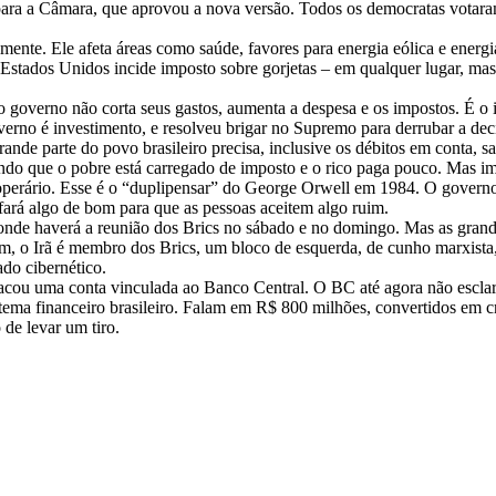
ou para a Câmara, que aprovou a nova versão. Todos os democratas vota
nte. Ele afeta áreas como saúde, favores para energia eólica e energia 
 Estados Unidos incide imposto sobre gorjetas – em qualquer lugar, mas 
 governo não corta seus gastos, aumenta a despesa e os impostos. É o 
governo é investimento, e resolveu brigar no Supremo para derrubar a 
nde parte do povo brasileiro precisa, inclusive os débitos em conta, sa
ndo que o pobre está carregado de imposto e o rico paga pouco. Mas 
erário. Esse é o “duplipensar” do George Orwell em 1984. O governo diz
fará algo de bom para que as pessoas aceitem algo ruim.
onde haverá a reunião dos Brics no sábado e no domingo. Mas as grande
 o Irã é membro dos Brics, um bloco de esquerda, de cunho marxista, p
do cibernético.
atacou uma conta vinculada ao Banco Central. O BC até agora não esclar
tema financeiro brasileiro. Falam em R$ 800 milhões, convertidos em cr
 de levar um tiro.