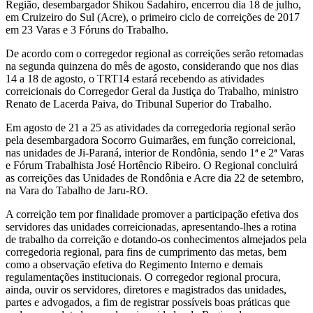
Região, desembargador Shikou Sadahiro, encerrou dia 18 de julho,
em Cruizeiro do Sul (Acre), o primeiro ciclo de correições de 2017
em 23 Varas e 3 Fóruns do Trabalho.
De acordo com o corregedor regional as correições serão retomadas
na segunda quinzena do mês de agosto, considerando que nos dias
14 a 18 de agosto, o TRT14 estará recebendo as atividades
correicionais do Corregedor Geral da Justiça do Trabalho, ministro
Renato de Lacerda Paiva, do Tribunal Superior do Trabalho.
Em agosto de 21 a 25 as atividades da corregedoria regional serão
pela desembargadora Socorro Guimarães, em função correicional,
nas unidades de Ji-Paraná, interior de Rondônia, sendo 1ª e 2ª Varas
e Fórum Trabalhista José Hortêncio Ribeiro. O Regional concluirá
as correições das Unidades de Rondônia e Acre dia 22 de setembro,
na Vara do Tabalho de Jaru-RO.
A correição tem por finalidade promover a participação efetiva dos
servidores das unidades correicionadas, apresentando-lhes a rotina
de trabalho da correição e dotando-os conhecimentos almejados pela
corregedoria regional, para fins de cumprimento das metas, bem
como a observação efetiva do Regimento Interno e demais
regulamentações institucionais. O corregedor regional procura,
ainda, ouvir os servidores, diretores e magistrados das unidades,
partes e advogados, a fim de registrar possíveis boas práticas que