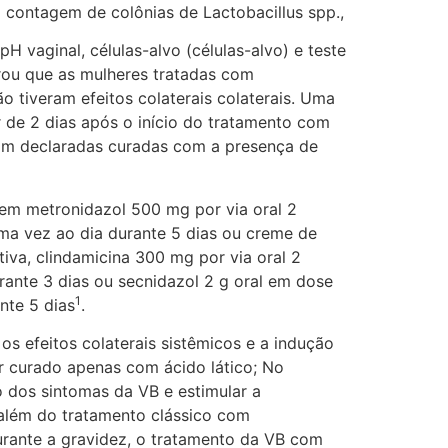
 contagem de colônias de Lactobacillus spp.,
 vaginal, células-alvo (células-alvo) e teste
trou que as mulheres tratadas com
o tiveram efeitos colaterais colaterais. Uma
r de 2 dias após o início do tratamento com
ram declaradas curadas com a presença de
em metronidazol 500 mg por via oral 2
uma vez ao dia durante 5 dias ou creme de
tiva, clindamicina 300 mg por via oral 2
urante 3 dias ou secnidazol 2 g oral em dose
1
nte 5 dias
.
s efeitos colaterais sistêmicos e a indução
er curado apenas com ácido lático; No
o dos sintomas da VB e estimular a
 além do tratamento clássico com
Durante a gravidez, o tratamento da VB com