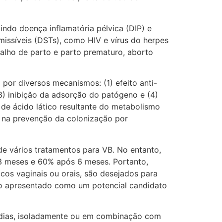
indo doença inflamatória pélvica (DIP) e
missíveis (DSTs), como HIV e vírus do herpes
alho de parto e parto prematuro, aborto
por diversos mecanismos: (1) efeito anti-
 (3) inibição da adsorção do patógeno e (4)
 de ácido lático resultante do metabolismo
s na prevenção da colonização por
e vários tratamentos para VB. No entanto,
 3 meses e 60% após 6 meses. Portanto,
icos vaginais ou orais, são desejados para
ido apresentado como um potencial candidato
7 dias, isoladamente ou em combinação com