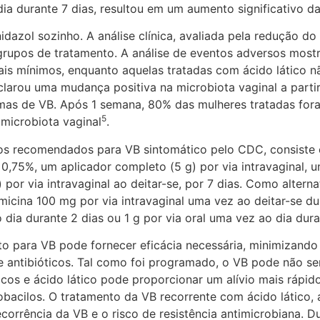
a durante 7 dias, resultou em um aumento significativo da
l sozinho. A análise clínica, avaliada pela redução do pH
s grupos de tratamento. A análise de eventos adversos mos
is mínimos, enquanto aquelas tratadas com ácido lático nã
clarou uma mudança positiva na microbiota vaginal a parti
omas de VB. Após 1 semana, 80% das mulheres tratadas fo
5
microbiota vaginal
.
s recomendados para VB sintomático pelo CDC, consiste 
 0,75%, um aplicador completo (5 g) por via intravaginal, 
por via intravaginal ao deitar-se, por 7 dias. Como alterna
amicina 100 mg por via intravaginal uma vez ao deitar-se d
o dia durante 2 dias ou 1 g por via oral uma vez ao dia dura
o para VB pode fornecer eficácia necessária, minimizando o
de antibióticos. Tal como foi programado, o VB pode não s
icos e ácido lático pode proporcionar um alívio mais rápid
obacilos. O tratamento da VB recorrente com ácido lático,
ecorrência da VB e o risco de resistência antimicrobiana. 