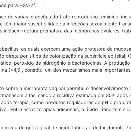
1
dade para HSV-2
.
o de várias infecções do trato reprodutivo feminino, inclu
e têm maior suscetibilidade a infecções sexualmente trans
s incluem ruptura prematura das membranas ovulares, trab
obacillus, os quais exercem uma ação protetora da mucosa 
ão direta por sítios de colonização na superfície epitelial;
ático, peróxido de hidrogênio e bacteriocinas. A produção
agina (<4,5), constitui um dos mecanismos mais importante
o sobre a microbiota vaginal permitiu o desenvolvimento d
permanecem altas, sendo a recidiva estimada em 30% após
os após terapia, como produtos reguladores de pH e probiót
el. Entre essas terapias adicionais, o ácido lático tem s
om 5 g de gel vaginal de ácido lático ao deitar durante 