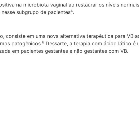
itiva na microbiota vaginal ao restaurar os níveis normais
4
l nesse subgrupo de pacientes
.
co, consiste em uma nova alternativa terapêutica para VB a
6
ismos patogênicos.
Dessarte, a terapia com ácido lático é
lizada em pacientes gestantes e não gestantes com VB.