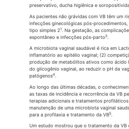
preservativo, ducha higiênica e soropositivi
As pacientes não grávidas com VB têm um risc
infecções ginecológicas pós-procedimentos, 
1
tipo simples 2
. Na gestação, as complicaçõe
3
espontâneo e infecções pós-parto
.
A microbiota vaginal saudável é rica em Lact
inflamatório ao epitélio vaginal; (2) competiç
produção de metabólitos ativos como ácido l
do glicogênio vaginal, ao reduzir o pH da v
4
patógenos
.
Ao longo das últimas décadas, o conheciment
as taxas de incidência e recorrência da VB 
terapias adicionais e tratamentos profilátic
manutenção de uma microbiota vaginal saudáv
5
para a profilaxia e tratamento da VB
.
Um estudo mostrou que o tratamento da VB c