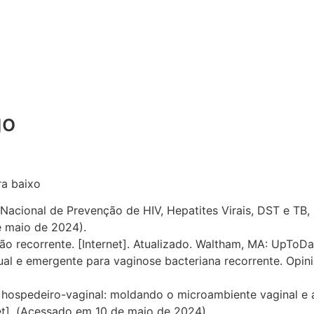
go
 Nacional de Prevenção de HIV, Hepatites Virais, DST e TB
e maio de 2024).
ção recorrente. [Internet]. Atualizado. Waltham, MA: UpToD
ual e emergente para vaginose bacteriana recorrente. Opini
 hospedeiro-vaginal: moldando o microambiente vaginal e a 
net]. (Acessado em 10 de maio de 2024).