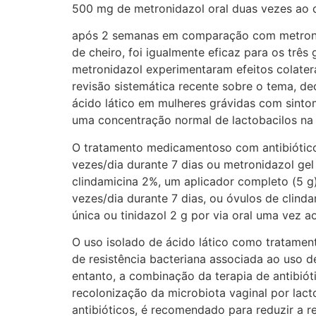
500 mg de metronidazol oral duas vezes ao di
após 2 semanas em comparação com metronidazo
de cheiro, foi igualmente eficaz para os trê
metronidazol experimentaram efeitos colatera
revisão sistemática recente sobre o tema, de
ácido lático em mulheres grávidas com sint
uma concentração normal de lactobacilos na 
O tratamento medicamentoso com antibiótico
vezes/dia durante 7 dias ou metronidazol gel
clindamicina 2%, um aplicador completo (5 g) 
vezes/dia durante 7 dias, ou óvulos de clind
única ou tinidazol 2 g por via oral uma vez a
O uso isolado de ácido lático como tratament
de resistência bacteriana associada ao uso 
entanto, a combinação da terapia de antibiót
recolonização da microbiota vaginal por lact
antibióticos, é recomendado para reduzir a r