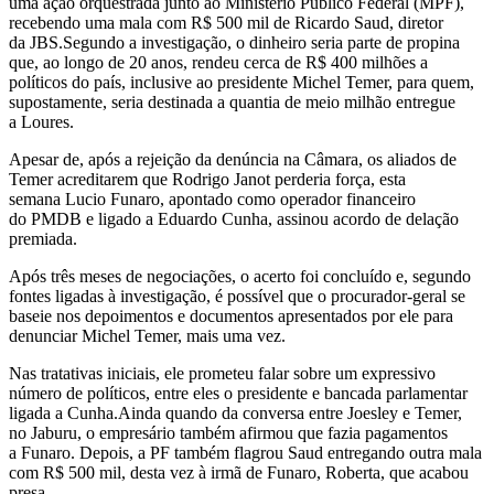
uma ação orquestrada junto ao Ministério Público Federal (MPF),
recebendo uma mala com R$ 500 mil de Ricardo Saud, diretor
da JBS.Segundo a investigação, o dinheiro seria parte de propina
que, ao longo de 20 anos, rendeu cerca de R$ 400 milhões a
políticos do país, inclusive ao presidente Michel Temer, para quem,
supostamente, seria destinada a quantia de meio milhão entregue
a Loures.
Apesar de, após a rejeição da denúncia na Câmara, os aliados de
Temer acreditarem que Rodrigo Janot perderia força, esta
semana Lucio Funaro, apontado como operador financeiro
do PMDB e ligado a Eduardo Cunha, assinou acordo de delação
premiada.
Após três meses de negociações, o acerto foi concluído e, segundo
fontes ligadas à investigação, é possível que o procurador-geral se
baseie nos depoimentos e documentos apresentados por ele para
denunciar Michel Temer, mais uma vez.
Nas tratativas iniciais, ele prometeu falar sobre um expressivo
número de políticos, entre eles o presidente e bancada parlamentar
ligada a Cunha.Ainda quando da conversa entre Joesley e Temer,
no Jaburu, o empresário também afirmou que fazia pagamentos
a Funaro. Depois, a PF também flagrou Saud entregando outra mala
com R$ 500 mil, desta vez à irmã de Funaro, Roberta, que acabou
presa.