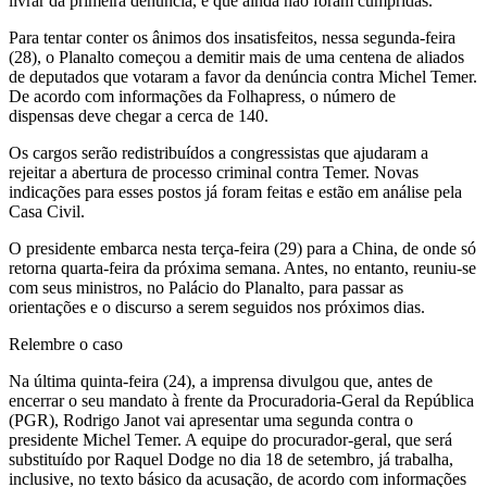
livrar da primeira denúncia, e que ainda não foram cumpridas.
Para tentar conter os ânimos dos insatisfeitos, nessa segunda-feira
(28), o Planalto começou a demitir mais de uma centena de aliados
de deputados que votaram a favor da denúncia contra Michel Temer.
De acordo com informações da Folhapress, o número de
dispensas deve chegar a cerca de 140.
Os cargos serão redistribuídos a congressistas que ajudaram a
rejeitar a abertura de processo criminal contra Temer. Novas
indicações para esses postos já foram feitas e estão em análise pela
Casa Civil.
O presidente embarca nesta terça-feira (29) para a China, de onde só
retorna quarta-feira da próxima semana. Antes, no entanto, reuniu-se
com seus ministros, no Palácio do Planalto, para passar as
orientações e o discurso a serem seguidos nos próximos dias.
Relembre o caso
Na última quinta-feira (24), a imprensa divulgou que, antes de
encerrar o seu mandato à frente da Procuradoria-Geral da República
(PGR), Rodrigo Janot vai apresentar uma segunda contra o
presidente Michel Temer. A equipe do procurador-geral, que será
substituído por Raquel Dodge no dia 18 de setembro, já trabalha,
inclusive, no texto básico da acusação, de acordo com informações