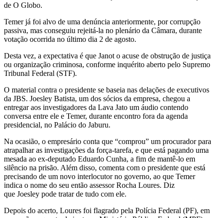
de O Globo.
Temer já foi alvo de uma denúncia anteriormente, por corrupção
passiva, mas conseguiu rejeitá-la no plenário da Câmara, durante
votação ocorrida no último dia 2 de agosto.
Desta vez, a expectativa é que Janot o acuse de obstrução de justiça
ou organização criminosa, conforme inquérito aberto pelo Supremo
Tribunal Federal (STF).
O material contra o presidente se baseia nas delações de executivos
da JBS. Joesley Batista, um dos sócios da empresa, chegou a
entregar aos investigadores da Lava Jato um áudio contendo
conversa entre ele e Temer, durante encontro fora da agenda
presidencial, no Palácio do Jaburu.
Na ocasião, o empresário conta que “comprou” um procurador para
atrapalhar as investigações da força-tarefa, e que está pagando uma
mesada ao ex-deputado Eduardo Cunha, a fim de mantê-lo em
silêncio na prisão. Além disso, comenta com o presidente que está
precisando de um novo interlocutor no governo, ao que Temer
indica o nome do seu então assessor Rocha Loures. Diz
que Joesley pode tratar de tudo com ele.
Depois do acerto, Loures foi flagrado pela Polícia Federal (PF), em