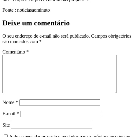
Fonte : noticiasaominuto
Deixe um comentário
O seu endereço de e-mail não será publicado.
Campos obrigatórios
são marcados com
*
Comentário
*
Nome
*
E-mail
*
Site
Salvar meus dados neste navegador para a próxima vez que eu