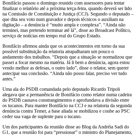
Bonifácio passou o domingo reunido com assessores para tentar
finalizar o relatório até a próxima terça-feira, quando deverá ser lido
na Comissão de Constituição e Justiça (CCJ). Segundo o deputado –
que dita seu voto num gravador e depois técnicos o auxiliam na
digitação – a denúncia é “muito ampla e complexa”. “Ainda não
terminei, mas pretendo terminar até lá”, disse ao Broadcast Político,
serviço de notícias em tempo real do Grupo Estado.
Bonifácio afirmou ainda que os acontecimentos em torno da sua
possível substituição da relatoria atrapalharam um pouco o
andamento dos trabalhos. “Depois que a situação se normalizou que
passei a focar mesmo na matéria. Já li bem a denúncia, agora estou
vendo melhor as defesas, o outro lado”, disse o relator, sem querer
antecipar sua conclusão. “Ainda não posso falar, preciso ver tudo
antes.”
Uma ala do PSDB comandada pelo deputado Ricardo Tripoli
alegava que a permanência de Bonifácio como relator numa cadeira
do PSDB causava constrangimentos e aprofundava a divisão entre
os tucanos. Para manter Bonifácio na CCJ e na relatoria da segunda
denúncia contra Temer, a base aliada se mobilizou e coube ao PSC
ceder sua vaga de suplente para o tucano.
Um dos participantes da reunião disse ao Blog da Andréia Sadi do
G1, que a reunião foi para “pressionar” o ministro do Planejamento,