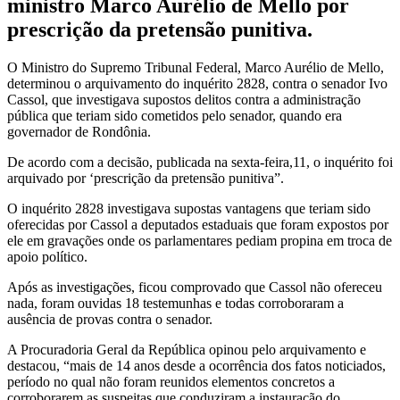
ministro Marco Aurélio de Mello por
prescrição da pretensão punitiva.
O Ministro do Supremo Tribunal Federal, Marco Aurélio de Mello,
determinou o arquivamento do inquérito 2828, contra o senador Ivo
Cassol, que investigava supostos delitos contra a administração
pública que teriam sido cometidos pelo senador, quando era
governador de Rondônia.
De acordo com a decisão, publicada na sexta-feira,11, o inquérito foi
arquivado por ‘prescrição da pretensão punitiva”.
O inquérito 2828 investigava supostas vantagens que teriam sido
oferecidas por Cassol a deputados estaduais que foram expostos por
ele em gravações onde os parlamentares pediam propina em troca de
apoio político.
Após as investigações, ficou comprovado que Cassol não ofereceu
nada, foram ouvidas 18 testemunhas e todas corroboraram a
ausência de provas contra o senador.
A Procuradoria Geral da República opinou pelo arquivamento e
destacou, “mais de 14 anos desde a ocorrência dos fatos noticiados,
período no qual não foram reunidos elementos concretos a
corroborarem as suspeitas que conduziram a instauração do