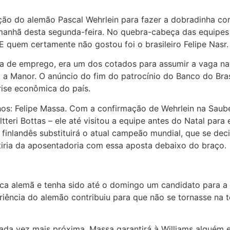
ção do alemão Pascal Wehrlein para fazer a dobradinha c
manhã desta segunda-feira. No quebra-cabeça das equipes 
E quem certamente não gostou foi o brasileiro Felipe Nasr.
ura de emprego, era um dos cotados para assumir a vaga na
m a Manor. O anúncio do fim do patrocínio do Banco do Bra
rise econômica do país.
lhos: Felipe Massa. Com a confirmação de Wehrlein na Saube
teri Bottas – ele até visitou a equipe antes do Natal para 
inlandês substituirá o atual campeão mundial, que se deci
stiria da aposentadoria com essa aposta debaixo do braço.
ca alemã e tenha sido até o domingo um candidato para a
eriência do alemão contribuiu para que não se tornasse na
da vez mais próxima, Massa garantirá à Williams alguém e