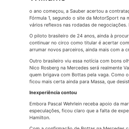
o ano começou, a Sauber acertou a contrata
Fórmula 1, segundo o site da MotorSport na 
vários reflexos nas rodadas de negociações. 
O piloto brasileiro de 24 anos, ainda à proc
continuar no circo como titular é acertar co
arrumar novos parceiros, ainda mais com a c
Outro brasileiro viu essa notícia com bons o
Nico Rosberg na Mercedes será realmente Valt
quem brigava com Bottas pela vaga. Como o f
ficou mais certa ainda para Massa, que desi
Inexperiência contou
Embora Pascal Wehrlein receba apoio da mar
especulações, ficou claro que a falta de exp
Hamilton.
Com a confirmação de Bottas na Mercedes ca