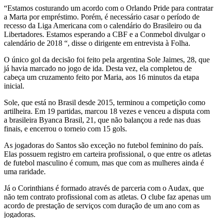
“Estamos costurando um acordo com o Orlando Pride para contratar
a Marta por empréstimo. Porém, é necessário casar o período de
recesso da Liga Americana com o calendário do Brasileiro ou da
Libertadores. Estamos esperando a CBF e a Conmebol divulgar o
calendário de 2018 “, disse o dirigente em entrevista à Folha.
O único gol da decisão foi feito pela argentina Sole Jaimes, 28, que
já havia marcado no jogo de ida. Desta vez, ela completou de
cabeça um cruzamento feito por Maria, aos 16 minutos da etapa
inicial.
Sole, que está no Brasil desde 2015, terminou a competição como
artilheira. Em 19 partidas, marcou 18 vezes e venceu a disputa com
a brasileira Byanca Brasil, 21, que não balançou a rede nas duas
finais, e encerrou o torneio com 15 gols.
As jogadoras do Santos são exceção no futebol feminino do país.
Elas possuem registro em carteira profissional, o que entre os atletas
de futebol masculino é comum, mas que com as mulheres ainda é
uma raridade.
Já o Corinthians é formado através de parceria com o Audax, que
não tem contrato profissional com as atletas. O clube faz apenas um
acordo de prestação de serviços com duração de um ano com as
jogadoras.