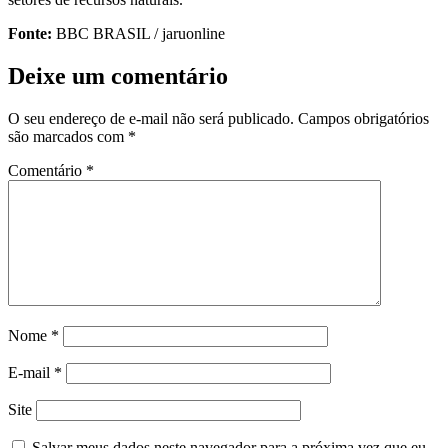
Fonte:
BBC BRASIL / jaruonline
Deixe um comentário
O seu endereço de e-mail não será publicado.
Campos obrigatórios
são marcados com
*
Comentário
*
Nome
*
E-mail
*
Site
Salvar meus dados neste navegador para a próxima vez que eu