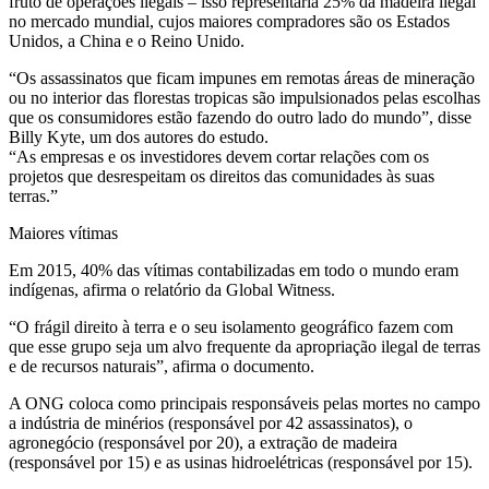
fruto de operações ilegais – isso representaria 25% da madeira ilegal
no mercado mundial, cujos maiores compradores são os Estados
Unidos, a China e o Reino Unido.
“Os assassinatos que ficam impunes em remotas áreas de mineração
ou no interior das florestas tropicas são impulsionados pelas escolhas
que os consumidores estão fazendo do outro lado do mundo”, disse
Billy Kyte, um dos autores do estudo.
“As empresas e os investidores devem cortar relações com os
projetos que desrespeitam os direitos das comunidades às suas
terras.”
Maiores vítimas
Em 2015, 40% das vítimas contabilizadas em todo o mundo eram
indígenas, afirma o relatório da Global Witness.
“O frágil direito à terra e o seu isolamento geográfico fazem com
que esse grupo seja um alvo frequente da apropriação ilegal de terras
e de recursos naturais”, afirma o documento.
A ONG coloca como principais responsáveis pelas mortes no campo
a indústria de minérios (responsável por 42 assassinatos), o
agronegócio (responsável por 20), a extração de madeira
(responsável por 15) e as usinas hidroelétricas (responsável por 15).