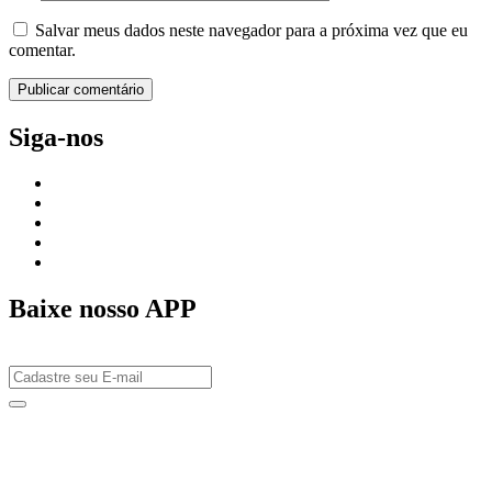
Salvar meus dados neste navegador para a próxima vez que eu
comentar.
Siga-nos
Baixe nosso APP
 giriş
starzbet giriş
starzbet
starzbet güncel giriş
starzbet giriş
starzbet
st