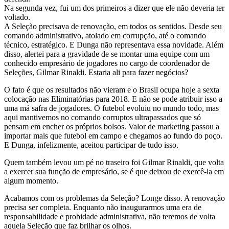
Na segunda vez, fui um dos primeiros a dizer que ele não deveria ter
voltado.
A Seleção precisava de renovação, em todos os sentidos. Desde seu
comando administrativo, atolado em corrupção, até o comando
técnico, estratégico. E Dunga não representava essa novidade. Além
disso, alertei para a gravidade de se montar uma equipe com um
conhecido empresário de jogadores no cargo de coordenador de
Seleções, Gilmar Rinaldi. Estaria ali para fazer negócios?
O fato é que os resultados não vieram e o Brasil ocupa hoje a sexta
colocação nas Eliminatórias para 2018. E não se pode atribuir isso a
uma má safra de jogadores. O futebol evoluiu no mundo todo, mas
aqui mantivemos no comando corruptos ultrapassados que só
pensam em encher os próprios bolsos. Valor de marketing passou a
importar mais que futebol em campo e chegamos ao fundo do poço.
E Dunga, infelizmente, aceitou participar de tudo isso.
Quem também levou um pé no traseiro foi Gilmar Rinaldi, que volta
a exercer sua função de empresário, se é que deixou de exercê-la em
algum momento.
Acabamos com os problemas da Seleção? Longe disso. A renovação
precisa ser completa. Enquanto não inaugurarmos uma era de
responsabilidade e probidade administrativa, não teremos de volta
aquela Seleção que faz brilhar os olhos.