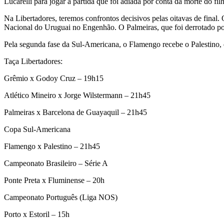
Lucarelli para jogar a partida que foi adiada por conta da morte do fi
Na Libertadores, teremos confrontos decisivos pelas oitavas de fina
Nacional do Uruguai no Engenhão. O Palmeiras, que foi derrotado por 
Pela segunda fase da Sul-Americana, o Flamengo recebe o Palestino, 
Taça Libertadores:
Grêmio x Godoy Cruz – 19h15
Atlético Mineiro x Jorge Wilstermann – 21h45
Palmeiras x Barcelona de Guayaquil – 21h45
Copa Sul-Americana
Flamengo x Palestino – 21h45
Campeonato Brasileiro – Série A
Ponte Preta x Fluminense – 20h
Campeonato Português (Liga NOS)
Porto x Estoril – 15h