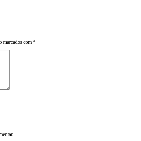
ão marcados com
*
mentar.