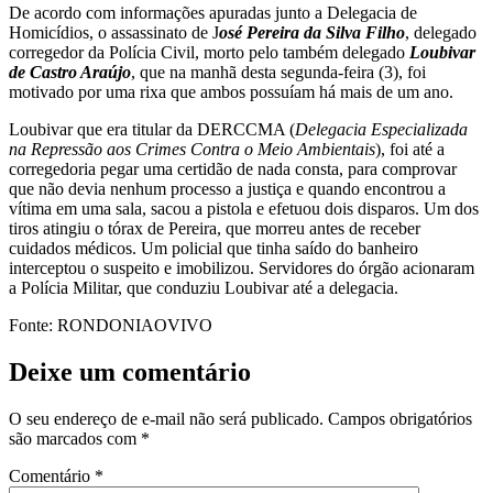
De acordo com informações apuradas junto a Delegacia de
Homicídios, o assassinato de J
osé Pereira da Silva Filho
, delegado
corregedor da Polícia Civil, morto pelo também delegado
Loubivar
de Castro Araújo
, que na manhã desta segunda-feira (3), foi
motivado por uma rixa que ambos possuíam há mais de um ano.
Loubivar que era titular da DERCCMA (
Delegacia Especializada
na Repressão aos Crimes Contra o Meio Ambientais
), foi até a
corregedoria pegar uma certidão de nada consta, para comprovar
que não devia nenhum processo a justiça e quando encontrou a
vítima em uma sala, sacou a pistola e efetuou dois disparos. Um dos
tiros atingiu o tórax de Pereira, que morreu antes de receber
cuidados médicos. Um policial que tinha saído do banheiro
interceptou o suspeito e imobilizou. Servidores do órgão acionaram
a Polícia Militar, que conduziu Loubivar até a delegacia.
Fonte: RONDONIAOVIVO
Deixe um comentário
O seu endereço de e-mail não será publicado.
Campos obrigatórios
são marcados com
*
Comentário
*