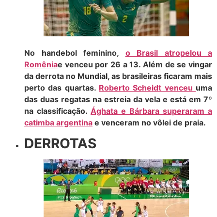
No handebol feminino,
o Brasil atropelou a
Romênia
e venceu por 26 a 13. Além de se vingar
da derrota no Mundial, as brasileiras ficaram mais
perto das quartas.
Roberto Scheidt venceu
uma
das duas regatas na estreia da vela e está em 7º
na classificação.
Ághata e Bárbara superaram a
catimba argentina
e venceram no vôlei de praia.
DERROTAS