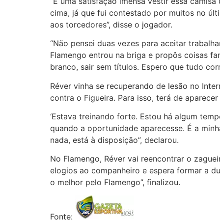
“É uma satisfação imensa vestir essa camisa 
cima, já que fui contestado por muitos no úl
aos torcedores”, disse o jogador.
“Não pensei duas vezes para aceitar trabalh
Flamengo entrou na briga e propôs coisas fa
branco, sair sem títulos. Espero que tudo co
Réver vinha se recuperando de lesão no Inte
contra o Figueira. Para isso, terá de aparece
‘Estava treinando forte. Estou há algum temp
quando a oportunidade aparecesse. É a minha
nada, está à disposição”, declarou.
No Flamengo, Réver vai reencontrar o zaguei
elogios ao companheiro e espera formar a du
o melhor pelo Flamengo”, finalizou.
Fonte: