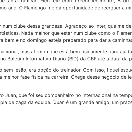
de tanta tradição. Fico feliz com o reconhecimento, estou 
timo ano. O Flamengo me dá oportunidade de reerguer a minha
ar num clube dessa grandeza. Agradeço ao Inter, que me d
ntásticas. Nada melhor que estar num clube como o Flamen
rra bem e no domingo esteja preparado para dar a caminhad
rnacional, mas afirmou que está bem fisicamente para ajud
r no Boletim Informativo Diário (BID) da CBF até a data da p
o sem lesão, era opção do treinador. Com isso, fiquei esq
 melhor fase física na carreira. Chega desse negócio de 
ro Juan, que foi seu companheiro no Internacional na tem
pla de zaga da equipe. “Juan é um grande amigo, um praz