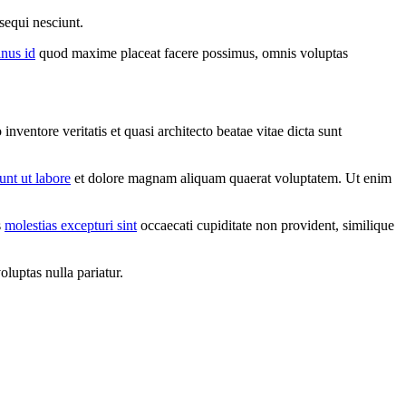
sequi nesciunt.
inus id
quod maxime placeat facere possimus, omnis voluptas
ventore veritatis et quasi architecto beatae vitae dicta sunt
unt ut labore
et dolore magnam aliquam quaerat voluptatem. Ut enim
s
molestias excepturi sint
occaecati cupiditate non provident, similique
luptas nulla pariatur.