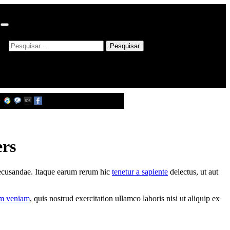
ers
 recusandae. Itaque earum rerum hic
tenetur a sapiente
delectus, ut aut
m veniam
, quis nostrud exercitation ullamco laboris nisi ut aliquip ex