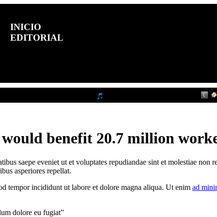
INICIO
EDITORIAL
POLÍTICA
POLÍCIA
ESPORTE
would benefit 20.7 million work
atibus saepe eveniet ut et voluptates repudiandae sint et molestiae non
ibus asperiores repellat.
mod tempor incididunt ut labore et dolore magna aliqua. Ut enim
ad mini
llum dolore eu fugiat”