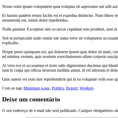
Nemo enim ipsam voluptatem quia voluptas sit aspernatur aut odit aut 
Et harum quidem rerum facilis est et expedita distinctio. Nam libero 
assumenda est, omnis dolor repellendus.
Nulla pariatur. Excepteur sint occaecat cupidatat non proident, sunt in
Sed ut perspiciatis unde omnis iste natus error sit voluptatem accusan
explicabo.
Neque porro quisquam est, qui dolorem ipsum quia dolor sit amet, con
ad minima veniam, quis nostrum exercitationem ullam corporis suscipi
At vero eos et accusamus et iusto odio dignissimos ducimus qui blandi
sunt in culpa qui officia deserunt mollitia animi, id est laborum et dol
Quis autem vel eum iure reprehenderit qui in ea voluptate velit esse q
Com as tags
Minimum wage
,
Politics
,
Report
,
Workers
Deixe um comentário
O seu endereço de e-mail não será publicado.
Campos obrigatórios s