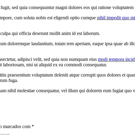
fugit, sed quia consequuntur magni dolores eos qui ratione voluptatem 
tempore, cum soluta nobis est eligendi optio cumque
nihil impedit quo m
 culpa qui officia deserunt mollit anim id est laborum.
tium doloremque laudantium, totam rem aperiam, eaque ipsa quae ab illo in
sectetur, adipisci velit, sed quia non numquam eius
modi tempora incid
t laboriosam, nisi ut aliquid ex ea commodi consequatur.
tiis praesentium voluptatum deleniti atque corrupti quos dolores et qua
orum fuga.
uam nihil molestiae consequatur, vel illum qui dolorem eum fugiat quo vo
ão marcados com
*