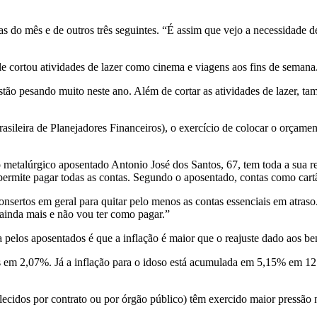
tas do mês e de outros três seguintes. “É assim que vejo a necessidade de
ele cortou atividades de lazer como cinema e viagens aos fins de semana
stão pesando muito neste ano. Além de cortar as atividades de lazer, 
sileira de Planejadores Financeiros), o exercício de colocar o orçament
o metalúrgico aposentado Antonio José dos Santos, 67, tem toda a sua 
permite pagar todas as contas. Segundo o aposentado, contas como cartão
onsertos em geral para quitar pelo menos as contas essenciais em atraso
inda mais e não vou ter como pagar.”
a pelos aposentados é que a inflação é maior que o reajuste dado aos be
s em 2,07%. Já a inflação para o idoso está acumulada em 5,15% em 12
cidos por contrato ou por órgão público) têm exercido maior pressão no