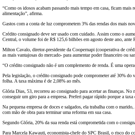
“Como os idosos acabam passando mais tempo em casa, ficam mais refén
alimentação”, afirma.
Gastos com a conta de luz comprometem 3% das rendas dos mais nov
Crédito consignado deve ser usado com cuidado. Assim como o aumen
Central, o volume foi de R$ 125,6 bilhões em agosto deste ano, an
Milton Cavalo, diretor-presidente da Coopernapi (cooperativa de cré
as mais vantajosas do mercado- para aumentar poder financeiro ou san
“O crédito consignado não é um complemento de renda. É uma operação
Pela legislação, o crédito consignado pode comprometer até 30% do v
folha. A taxa máxima é de 2,08% ao mês.
Glória Dias, 53, recorreu ao consignado para acertar as finanças. N
conseguir um giro para a empresa. Preferi pagar rápido porque a taxa 
Na pequena empresa de doces e salgados, ela trabalha com o marido, 
com mão de obra para terminar uma reforma em sua casa.
Segundo Glória, 20% da sua renda está comprometida com o consignado
Para Marcela Kawauti, economista-chefe do SPC Brasil, o risco do co