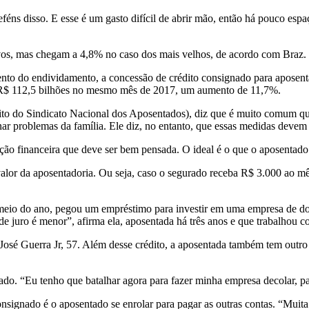
s disso. E esse é um gasto difícil de abrir mão, então há pouco espaç
os, mas chegam a 4,8% no caso dos mais velhos, de acordo com Braz.
to do endividamento, a concessão de crédito consignado para aposen
te R$ 112,5 bilhões no mesmo mês de 2017, um aumento de 11,7%.
dito do Sindicato Nacional dos Aposentados), diz que é muito comum qu
ar problemas da família. Ele diz, no entanto, que essas medidas devem 
 financeira que deve ser bem pensada. O ideal é o que o aposentado p
alor da aposentadoria. Ou seja, caso o segurado receba R$ 3.000 ao m
o meio do ano, pegou um empréstimo para investir em uma empresa de do
de juro é menor”, afirma ela, aposentada há três anos e que trabalhou c
José Guerra Jr, 57. Além desse crédito, a aposentada também tem outro 
. “Eu tenho que batalhar agora para fazer minha empresa decolar, paga
nsignado é o aposentado se enrolar para pagar as outras contas. “Muit