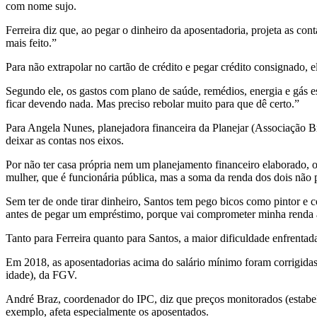
com nome sujo.
Ferreira diz que, ao pegar o dinheiro da aposentadoria, projeta as con
mais feito.”
Para não extrapolar no cartão de crédito e pegar crédito consignado, 
Segundo ele, os gastos com plano de saúde, remédios, energia e gás e
ficar devendo nada. Mas preciso rebolar muito para que dê certo.”
Para Angela Nunes, planejadora financeira da Planejar (Associação Bra
deixar as contas nos eixos.
Por não ter casa própria nem um planejamento financeiro elaborado, 
mulher, que é funcionária pública, mas a soma da renda dos dois não 
Sem ter de onde tirar dinheiro, Santos tem pego bicos como pintor e c
antes de pegar um empréstimo, porque vai comprometer minha renda a
Tanto para Ferreira quanto para Santos, a maior dificuldade enfrentad
Em 2018, as aposentadorias acima do salário mínimo foram corrigida
idade), da FGV.
André Braz, coordenador do IPC, diz que preços monitorados (estabele
exemplo, afeta especialmente os aposentados.