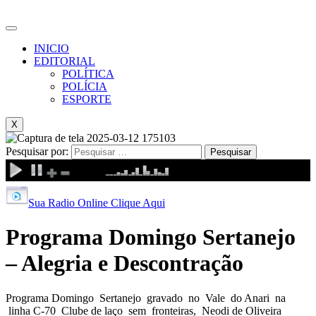
INICIO
EDITORIAL
POLÍTICA
POLÍCIA
ESPORTE
X
Pesquisar por:
Sua Radio Online Clique Aqui
Programa Domingo Sertanejo
– Alegria e Descontração
Programa Domingo Sertanejo gravado no Vale do Anari na
linha C-70 Clube de laço sem fronteiras, Neodi de Oliveira