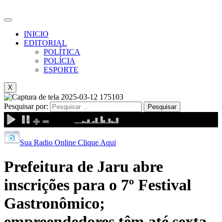
INICIO
EDITORIAL
POLÍTICA
POLÍCIA
ESPORTE
X
Pesquisar por:
Sua Radio Online Clique Aqui
Prefeitura de Jaru abre
inscrições para o 7º Festival
Gastronômico;
empreendedores têm até sexta-