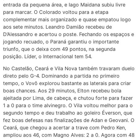
entrada da pequena área, e Iago Maidana subiu livre
para marcar. O Colorado voltou para a etapa
complementar mais organizado e quase empatou logo
aos sete minutos. Leandro Damião recebeu de
D’Alessandro e acertou o poste. Fechando os espaços e
jogando recuado, o Paraná garantiu o importante
triunfo, que o deixa com 49 pontos, na segunda
posição. Líder, o Internacional tem 54.
No Castelão, Ceará e Vila Nova também travaram duelo
direto pelo G-4. Dominando a partida no primeiro
tempo, o Vovô explorou bastante as laterais para criar
boas chances. Aos 29 minutos, Elton recebeu bola
ajeitada por Lima, de cabeça, e chutou forte para fazer
1 a 0 para o time alvinegro. O Vila voltou melhor para o
segundo tempo e deu trabalho ao goleiro Éverson, que
fez boas defesas nas finalizações de Adan e Geovani. O
Ceará, que chegou a acertar a trave com Pedro Ken,
ampliou aos 46, com Magno Alves: 2 a 0. Agora com 48