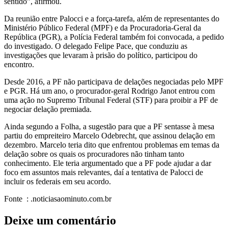
sentido”, afirmou.
Da reunião entre Palocci e a força-tarefa, além de representantes do
Ministério Público Federal (MPF) e da Procuradoria-Geral da
República (PGR), a Polícia Federal também foi convocada, a pedido
do investigado. O delegado Felipe Pace, que conduziu as
investigações que levaram à prisão do político, participou do
encontro.
Desde 2016, a PF não participava de delações negociadas pelo MPF
e PGR. Há um ano, o procurador-geral Rodrigo Janot entrou com
uma ação no Supremo Tribunal Federal (STF) para proibir a PF de
negociar delação premiada.
Ainda segundo a Folha, a sugestão para que a PF sentasse à mesa
partiu do empreiteiro Marcelo Odebrecht, que assinou delação em
dezembro. Marcelo teria dito que enfrentou problemas em temas da
delação sobre os quais os procuradores não tinham tanto
conhecimento. Ele teria argumentado que a PF pode ajudar a dar
foco em assuntos mais relevantes, daí a tentativa de Palocci de
incluir os federais em seu acordo.
Fonte : .noticiasaominuto.com.br
Deixe um comentário