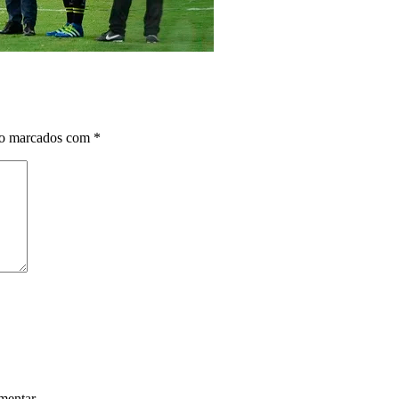
ão marcados com
*
mentar.