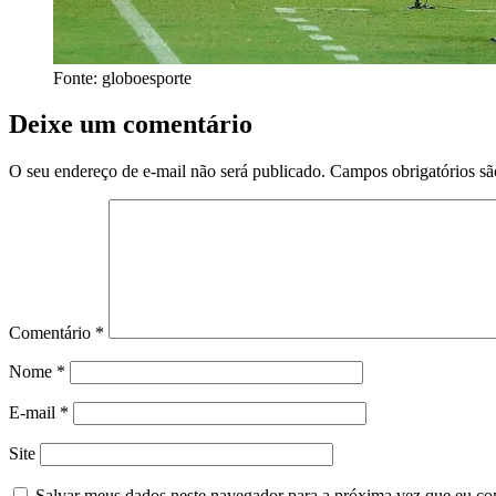
Fonte: globoesporte
Deixe um comentário
O seu endereço de e-mail não será publicado.
Campos obrigatórios s
Comentário
*
Nome
*
E-mail
*
Site
Salvar meus dados neste navegador para a próxima vez que eu co