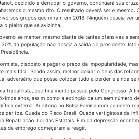
anot, decidido a derrubar o governo, continuará sua cru
remos o mesmo rito. O resultado deverá ser o mesmo. O 
 diversos grupos que miram em 2018. Ninguém deseja ver um
 o pleito que se avizinha.
 governo se manter, mesmo diante de tantas ofensivas e sen
30% da população não deseja a saída do presidente. Isto s
Presidência.
ormista, disposto a pagar o preço da impopularidade, mas 
e mais fácil. Sendo assim, melhor deixar o ônus das refor
ual adversário que possa colocar tudo a perder e ainda se
ma trabalhista, que finalmente passou pelo Congresso. A 
róximos anos, assim como a extinção de um sem número de 
ítica externa. Auditoria no Bolsa Família com aumento real
s peritos. Queda do Risco Brasil. Queda vertiginosa da in
 da Repatriação. Lei das Estatais. Fim da depressão econôm
xas de emprego começaram a reagir.