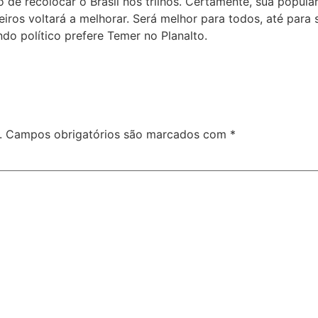
ho de recolocar o Brasil nos trilhos. Certamente, sua popula
leiros voltará a melhorar. Será melhor para todos, até par
do político prefere Temer no Planalto.
.
Campos obrigatórios são marcados com
*