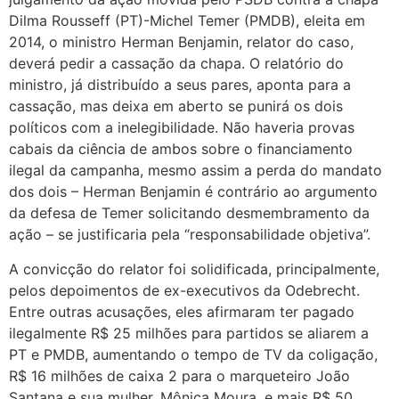
Dilma Rousseff (PT)-Michel Temer (PMDB), eleita em
2014, o ministro Herman Benjamin, relator do caso,
deverá pedir a cassação da chapa. O relatório do
ministro, já distribuído a seus pares, aponta para a
cassação, mas deixa em aberto se punirá os dois
políticos com a inelegibilidade. Não haveria provas
cabais da ciência de ambos sobre o financiamento
ilegal da campanha, mesmo assim a perda do mandato
dos dois – Herman Benjamin é contrário ao argumento
da defesa de Temer solicitando desmembramento da
ação – se justificaria pela “responsabilidade objetiva”.
A convicção do relator foi solidificada, principalmente,
pelos depoimentos de ex-executivos da Odebrecht.
Entre outras acusações, eles afirmaram ter pagado
ilegalmente R$ 25 milhões para partidos se aliarem a
PT e PMDB, aumentando o tempo de TV da coligação,
R$ 16 milhões de caixa 2 para o marqueteiro João
Santana e sua mulher, Mônica Moura, e mais R$ 50