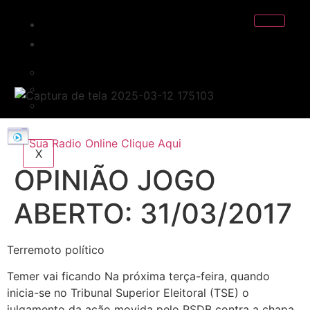
INICIO
EDITORIAL
POLÍTICA
POLÍCIA
ESPORTE
Sua Radio Online Clique Aqui
X
OPINIÃO JOGO
ABERTO: 31/03/2017
Terremoto político
Temer vai ficando Na próxima terça-feira, quando
inicia-se no Tribunal Superior Eleitoral (TSE) o
julgamento da ação movida pelo PSDB contra a chapa