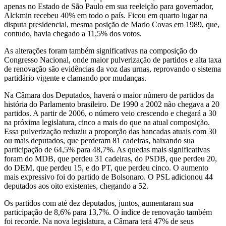
apenas no Estado de São Paulo em sua reeleição para governador,
Alckmin recebeu 40% em todo o país. Ficou em quarto lugar na
disputa presidencial, mesma posição de Mario Covas em 1989, que,
contudo, havia chegado a 11,5% dos votos.
As alterações foram também significativas na composição do
Congresso Nacional, onde maior pulverização de partidos e alta taxa
de renovação são evidências da voz das urnas, reprovando o sistema
partidário vigente e clamando por mudanças.
Na Câmara dos Deputados, haverá o maior número de partidos da
história do Parlamento brasileiro. De 1990 a 2002 não chegava a 20
partidos. A partir de 2006, o número veio crescendo e chegará a 30
na próxima legislatura, cinco a mais do que na atual composição.
Essa pulverização reduziu a proporção das bancadas atuais com 30
ou mais deputados, que perderam 81 cadeiras, baixando sua
participação de 64,5% para 48,7%. As quedas mais significativas
foram do MDB, que perdeu 31 cadeiras, do PSDB, que perdeu 20,
do DEM, que perdeu 15, e do PT, que perdeu cinco. O aumento
mais expressivo foi do partido de Bolsonaro. O PSL adicionou 44
deputados aos oito existentes, chegando a 52.
Os partidos com até dez deputados, juntos, aumentaram sua
participação de 8,6% para 13,7%. O índice de renovação também
foi recorde. Na nova legislatura, a Câmara terá 47% de seus