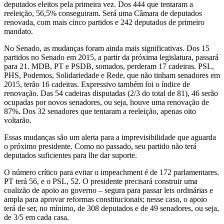
deputados eleitos pela primeira vez. Dos 444 que tentaram a
reeleição, 56,5% conseguiram. Será uma Câmara de deputados
renovada, com mais cinco partidos e 242 deputados de primeiro
mandato.
No Senado, as mudanças foram ainda mais significativas. Dos 15
partidos no Senado em 2015, a partir da próxima legislatura, passará
para 21. MDB, PT e PSDB, somados, perderam 17 cadeiras. PSL,
PHS, Podemos, Solidariedade e Rede, que não tinham senadores em
2015, terão 16 cadeiras. Expressivo também foi o índice de
renovação. Das 54 cadeiras disputadas (2/3 do total de 81), 46 serão
ocupadas por novos senadores, ou seja, houve uma renovação de
87%. Dos 32 senadores que tentaram a reeleição, apenas oito
voltarão.
Essas mudanças são um alerta para a imprevisibilidade que aguarda
o próximo presidente. Como no passado, seu partido não terá
deputados suficientes para lhe dar suporte.
O número crítico para evitar o impeachment é de 172 parlamentares.
PT terá 56, e o PSL, 52. O presidente precisará construir uma
coalizão de apoio ao governo – segura para passar leis ordinárias e
ampla para aprovar reformas constitucionais; nesse caso, o apoio
terá de ser, no mínimo, de 308 deputados e de 49 senadores, ou seja,
de 3/5 em cada casa.