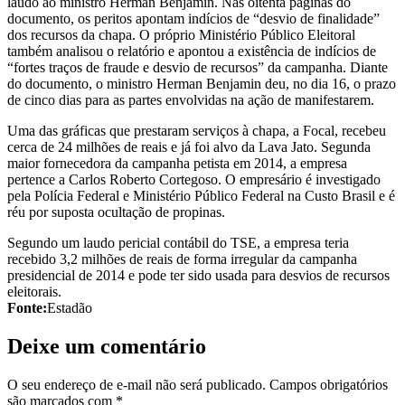
laudo ao ministro Herman Benjamin. Nas oitenta páginas do
documento, os peritos apontam indícios de “desvio de finalidade”
dos recursos da chapa. O próprio Ministério Público Eleitoral
também analisou o relatório e apontou a existência de indícios de
“fortes traços de fraude e desvio de recursos” da campanha. Diante
do documento, o ministro Herman Benjamin deu, no dia 16, o prazo
de cinco dias para as partes envolvidas na ação de manifestarem.
Uma das gráficas que prestaram serviços à chapa, a Focal, recebeu
cerca de 24 milhões de reais e já foi alvo da Lava Jato. Segunda
maior fornecedora da campanha petista em 2014, a empresa
pertence a Carlos Roberto Cortegoso. O empresário é investigado
pela Polícia Federal e Ministério Público Federal na Custo Brasil e é
réu por suposta ocultação de propinas.
Segundo um laudo pericial contábil do TSE, a empresa teria
recebido 3,2 milhões de reais de forma irregular da campanha
presidencial de 2014 e pode ter sido usada para desvios de recursos
eleitorais.
Fonte:
Estadão
Deixe um comentário
O seu endereço de e-mail não será publicado.
Campos obrigatórios
são marcados com
*