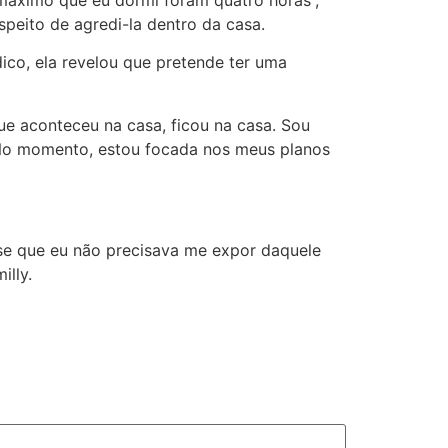
O máximo que eu dormi foram quatro horas”,
eito de agredi-la dentro da casa.
dico, ela revelou que pretende ter uma
ue aconteceu na casa, ficou na casa. Sou
 “No momento, estou focada nos meus planos
e que eu não precisava me expor daquele
illy.