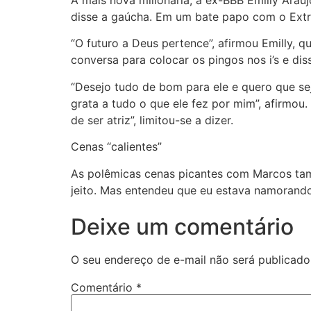
A mais nova milionária, a ex-BBB Emilly Araú
disse a gaúcha. Em um bate papo com o Extr
“O futuro a Deus pertence”, afirmou Emilly, q
conversa para colocar os pingos nos i’s e di
“Desejo tudo de bom para ele e quero que sej
grata a tudo o que ele fez por mim”, afirmo
de ser atriz”, limitou-se a dizer.
Cenas “calientes”
As polêmicas cenas picantes com Marcos ta
jeito. Mas entendeu que eu estava namorando
Deixe um comentário
O seu endereço de e-mail não será publicado
Comentário
*