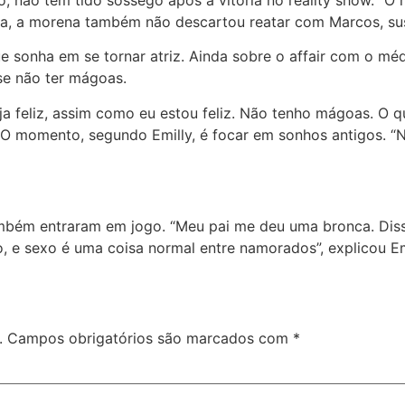
jo, não tem tido sossego após a vitória no reality show. “
a, a morena também não descartou reatar com Marcos, susp
ue sonha em se tornar atriz. Ainda sobre o affair com o mé
sse não ter mágoas.
a feliz, assim como eu estou feliz. Não tenho mágoas. O q
u. O momento, segundo Emilly, é focar em sonhos antigos.
mbém entraram em jogo. “Meu pai me deu uma bronca. Diss
, e sexo é uma coisa normal entre namorados”, explicou Em
.
Campos obrigatórios são marcados com
*