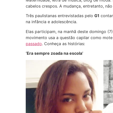
Maternidade, letra de música, blog de moda.
cabelos crespos. A mudança, entretanto, não 
Três paulistanas entrevistadas pelo
G1
contam
na infância e adolescência.
Elas participam, na manhã deste domingo (7)
movimento usa a questão capilar como mote 
passado
. Conheça as histórias:
‘Era sempre zoada na escola’