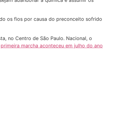
esejam abandonar a química e assumir os
o os fios por causa do preconceito sofrido
a, no Centro de São Paulo. Nacional, o
A
primeira marcha aconteceu em julho do ano