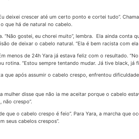
u deixei crescer até um certo ponto e cortei tudo”. Chamad
o que há de natural no cabelo.
a. “Não gostei, eu chorei muito”, lembra. Ela ainda conta 
são de deixar o cabelo natural. “Ela é bem racista com el
 menos de 24h Yara já estava feliz com o resultado. “No d
 rotina. “Estou sempre tentando mudar. Já tive black, já fiz
nta que após assumir o cabelo crespo, enfrentou dificuld
í a mulher disse que não ia me aceitar porque o cabelo estav
, não crespo”.
a de que o cabelo crespo é feio”. Para Yara, a marcha que 
om seus cabelos crespos”.