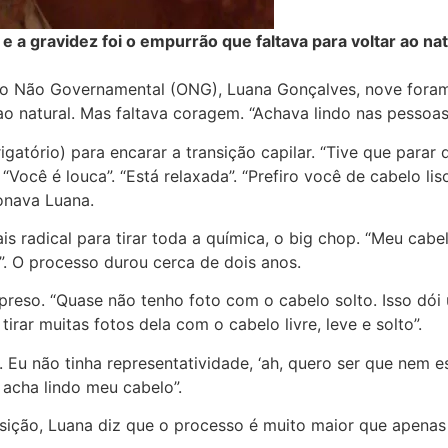
e a gravidez foi o empurrão que faltava para voltar ao na
 Não Governamental (ONG), Luana Gonçalves, nove foram 
ao natural. Mas faltava coragem. “Achava lindo nas pesso
atório) para encarar a transição capilar. “Tive que parar de
“Você é louca”. “Está relaxada”. “Prefiro você de cabelo 
onava Luana.
s radical para tirar toda a química, o big chop. “Meu cabel
”. O processo durou cerca de dois anos.
reso. “Quase não tenho foto com o cabelo solto. Isso dói 
irar muitas fotos dela com o cabelo livre, leve e solto”.
 Eu não tinha representatividade, ‘ah, quero ser que nem e
 acha lindo meu cabelo”.
sição, Luana diz que o processo é muito maior que apenas