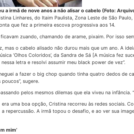
u a irmã de nove anos a não alisar o cabelo (Foto: Arquiv
istina Linhares, do Itaim Paulista, Zona Leste de São Paul
conta que fez a primeira escova progressiva aos 14.
 ficavam zuando, chamando de arame, pixaim. Por isso semp
, mas o cabelo alisado não durou mais que um ano. A ideia
úsica ‘Olhos Coloridos’, da Sandra de Sá [A música fez su
 nessa letra e resolvi assumir meu black power de vez”.
eguei a fazer o big chop quando tinha quatro dedos de ca
 poucos”, sugere.
assando pelos mesmos dilemas que ela viveu na infância. “E
 era uma boa opção, Cristina recorreu às redes sociais. 
 a repercussão. A irmã topou o desafio, e ao ver sua imag
 em mim’