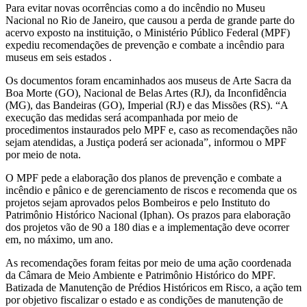
Para evitar novas ocorrências como a do incêndio no Museu
Nacional no Rio de Janeiro, que causou a perda de grande parte do
acervo exposto na instituição, o Ministério Público Federal (MPF)
expediu recomendações de prevenção e combate a incêndio para
museus em seis estados .
Os documentos foram encaminhados aos museus de Arte Sacra da
Boa Morte (GO), Nacional de Belas Artes (RJ), da Inconfidência
(MG), das Bandeiras (GO), Imperial (RJ) e das Missões (RS). “A
execução das medidas será acompanhada por meio de
procedimentos instaurados pelo MPF e, caso as recomendações não
sejam atendidas, a Justiça poderá ser acionada”, informou o MPF
por meio de nota.
O MPF pede a elaboração dos planos de prevenção e combate a
incêndio e pânico e de gerenciamento de riscos e recomenda que os
projetos sejam aprovados pelos Bombeiros e pelo Instituto do
Patrimônio Histórico Nacional (Iphan). Os prazos para elaboração
dos projetos vão de 90 a 180 dias e a implementação deve ocorrer
em, no máximo, um ano.
As recomendações foram feitas por meio de uma ação coordenada
da Câmara de Meio Ambiente e Patrimônio Histórico do MPF.
Batizada de Manutenção de Prédios Históricos em Risco, a ação tem
por objetivo fiscalizar o estado e as condições de manutenção de