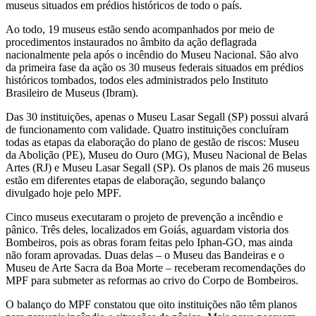
museus situados em prédios históricos de todo o país.
Ao todo, 19 museus estão sendo acompanhados por meio de
procedimentos instaurados no âmbito da ação deflagrada
nacionalmente pela após o incêndio do Museu Nacional. São alvo
da primeira fase da ação os 30 museus federais situados em prédios
históricos tombados, todos eles administrados pelo Instituto
Brasileiro de Museus (Ibram).
Das 30 instituições, apenas o Museu Lasar Segall (SP) possui alvará
de funcionamento com validade. Quatro instituições concluíram
todas as etapas da elaboração do plano de gestão de riscos: Museu
da Abolição (PE), Museu do Ouro (MG), Museu Nacional de Belas
Artes (RJ) e Museu Lasar Segall (SP). Os planos de mais 26 museus
estão em diferentes etapas de elaboração, segundo balanço
divulgado hoje pelo MPF.
Cinco museus executaram o projeto de prevenção a incêndio e
pânico. Três deles, localizados em Goiás, aguardam vistoria dos
Bombeiros, pois as obras foram feitas pelo Iphan-GO, mas ainda
não foram aprovadas. Duas delas – o Museu das Bandeiras e o
Museu de Arte Sacra da Boa Morte – receberam recomendações do
MPF para submeter as reformas ao crivo do Corpo de Bombeiros.
O balanço do MPF constatou que oito instituições não têm planos