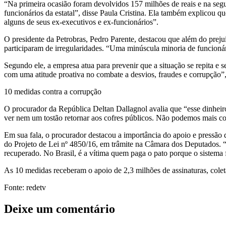
“Na primeira ocasião foram devolvidos 157 milhões de reais e na segu
funcionários da estatal”, disse Paula Cristina. Ela também explicou qu
alguns de seus ex-executivos e ex-funcionários”.
O presidente da Petrobras, Pedro Parente, destacou que além do prejuí
participaram de irregularidades. “Uma minúscula minoria de funcioná
Segundo ele, a empresa atua para prevenir que a situação se repita e 
com uma atitude proativa no combate a desvios, fraudes e corrupção”,
10 medidas contra a corrupção
O procurador da República Deltan Dallagnol avalia que “esse dinheiro
ver nem um tostão retornar aos cofres públicos. Não podemos mais co
Em sua fala, o procurador destacou a importância do apoio e pressão
do Projeto de Lei nº 4850/16, em trâmite na Câmara dos Deputados. “N
recuperado. No Brasil, é a vítima quem paga o pato porque o sistema
As 10 medidas receberam o apoio de 2,3 milhões de assinaturas, colet
Fonte: redetv
Deixe um comentário