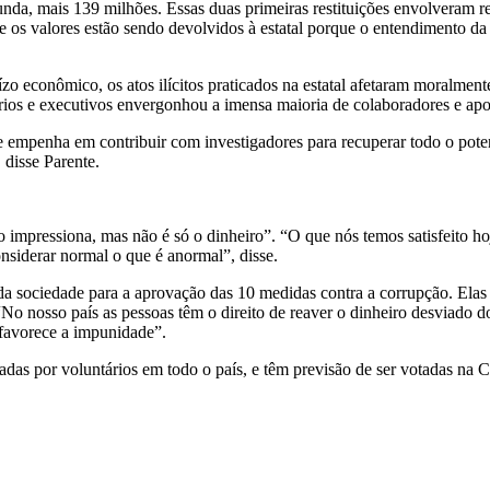
nda, mais 139 milhões. Essas duas primeiras restituições envolveram r
e os valores estão sendo devolvidos à estatal porque o entendimento da 
zo econômico, os atos ilícitos praticados na estatal afetaram moralment
rios e executivos envergonhou a imensa maioria de colaboradores e ap
se empenha em contribuir com investigadores para recuperar todo o pote
 disse Parente.
 impressiona, mas não é só o dinheiro”. “O que nós temos satisfeito ho
nsiderar normal o que é anormal”, disse.
 da sociedade para a aprovação das 10 medidas contra a corrupção. Ela
o nosso país as pessoas têm o direito de reaver o dinheiro desviado do
 favorece a impunidade”.
adas por voluntários em todo o país, e têm previsão de ser votadas na