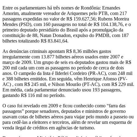
Entre os parlamentares há três nomes de Rondônia: Ernandes
Amorim, atualmente vereador de Ariquemes pelo PTB, com 217
passagens expedidas no valor de R$ 159.627,56; Rubens Moreira
Mendes (PSD), com 160 passagens no total de R$ 104.138,76, e o
primeiro deputado presidiário do Brasil após a promulgação da
constituição de 88, Natan Donadon, expulso do PMDB, com 187
bilhetes totalizando R$ 83.841,64.
As denúncias criminais apontam R$ 8,36 milhões gastos
irregularmente com 13.877 bilhetes aéreos usados entre 2007 e
março de 2009. Um grupo de seis ex-deputados gastou mais de R$
200 mil cada um com as passagens no período de cerca de dois
anos. O campeão da lista é Ilderlei Cordeiro (PR-AC), com 248 mil
e 388 bilhetes emitidos. Em seguida, vêm Henrique Afonso (PV-
AC) , com R$ 245 mil, e Nilson Mourão (PT-AC), com R$ 229 mil.
Em média, cada parlamentar denunciado usou 193 passagens,
gastando R$ 116 mil no período.
O caso foi revelado em 2009 e ficou conhecido como “farra das
passagens” porque senadores, deputados e ministros de governo
usavam cotas de bilhetes aéreos para viajar pelo mundo a passeio ou
para cedê-las a eleitores e terceiros, além de revelar um esquema de
venda ilegal de créditos em agências de turismo.