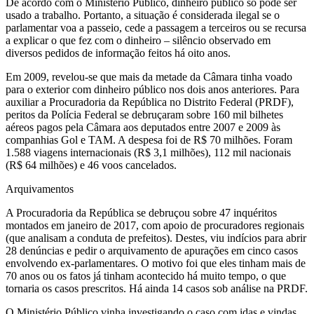
De acordo com o Ministério Público, dinheiro público só pode ser
usado a trabalho. Portanto, a situação é considerada ilegal se o
parlamentar voa a passeio, cede a passagem a terceiros ou se recursa
a explicar o que fez com o dinheiro – silêncio observado em
diversos pedidos de informação feitos há oito anos.
Em 2009, revelou-se que mais da metade da Câmara tinha voado
para o exterior com dinheiro público nos dois anos anteriores. Para
auxiliar a Procuradoria da República no Distrito Federal (PRDF),
peritos da Polícia Federal se debruçaram sobre 160 mil bilhetes
aéreos pagos pela Câmara aos deputados entre 2007 e 2009 às
companhias Gol e TAM. A despesa foi de R$ 70 milhões. Foram
1.588 viagens internacionais (R$ 3,1 milhões), 112 mil nacionais
(R$ 64 milhões) e 46 voos cancelados.
Arquivamentos
A Procuradoria da República se debruçou sobre 47 inquéritos
montados em janeiro de 2017, com apoio de procuradores regionais
(que analisam a conduta de prefeitos). Destes, viu indícios para abrir
28 denúncias e pedir o arquivamento de apurações em cinco casos
envolvendo ex-parlamentares. O motivo foi que eles tinham mais de
70 anos ou os fatos já tinham acontecido há muito tempo, o que
tornaria os casos prescritos. Há ainda 14 casos sob análise na PRDF.
O Ministério Público vinha investigando o caso com idas e vindas