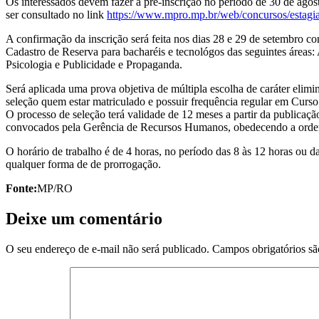
Os interessados devem fazer a pré-inscrição no período de 30 de agos
ser consultado no link
https://www.mpro.mp.br/web/concursos/estagiar
A confirmação da inscrição será feita nos dias 28 e 29 de setembro c
Cadastro de Reserva para bacharéis e tecnológos das seguintes áreas: 
Psicologia e Publicidade e Propaganda.
Será aplicada uma prova objetiva de múltipla escolha de caráter elimin
seleção quem estar matriculado e possuir frequência regular em Curso
O processo de seleção terá validade de 12 meses a partir da publicaçã
convocados pela Gerência de Recursos Humanos, obedecendo a ordem
O horário de trabalho é de 4 horas, no período das 8 às 12 horas ou d
qualquer forma de de prorrogação.
Fonte:
MP/RO
Deixe um comentário
O seu endereço de e-mail não será publicado.
Campos obrigatórios s