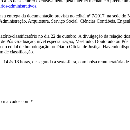
to a 28 de setembro exclusivamente pela internet mediante o preenchim
ios-administrativos
.
om a entrega da documentação prevista no edital nº 7/2017, na sede do 
Administração, Arquitetura, Serviço Social, Ciências Contábeis, Engenha
atório/classificatório no dia 22 de outubro. A divulgação da relação do
 de Pós-Graduação, nível especialização, Mestrado, Doutorado ou Pós-D
o do edital de homologação no Diário Oficial de Justiça. Havendo dispon
 de classificação.
as 14 às 18 horas, de segunda a sexta-feira, com bolsa remuneratória de
ão marcados com
*