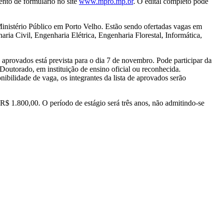
ento de formulario no site
www.mpro.mp.br
. O edital completo pode
Ministério Público em Porto Velho. Estão sendo ofertadas vagas em
ria Civil, Engenharia Elétrica, Engenharia Florestal, Informática,
s aprovados está prevista para o dia 7 de novembro. Pode participar da
outorado, em instituição de ensino oficial ou reconhecida.
ibilidade de vaga, os integrantes da lista de aprovados serão
 R$ 1.800,00. O período de estágio será três anos, não admitindo-se