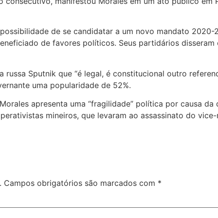
o consecutivo, manifestou Morales em um ato público em P
possibilidade de se candidatar a um novo mandato 2020-2
beneficiado de favores políticos. Seus partidários dissera
a russa Sputnik que “é legal, é constitucional outro refer
vernante uma popularidade de 52%.
Morales apresenta uma “fragilidade” política por causa da
erativistas mineiros, que levaram ao assassinato do vice-m
.
Campos obrigatórios são marcados com
*