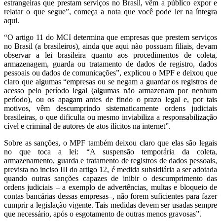
estrangeiras que prestam serviços no Brasil, vêm a público expor e
relatar o que segue”, começa a nota que você pode ler na íntegra
aqui.
“O artigo 11 do MCI determina que empresas que prestem serviços
no Brasil (a brasileiros), ainda que aqui não possuam filiais, devam
observar a lei brasileira quanto aos procedimentos de coleta,
armazenagem, guarda ou tratamento de dados de registro, dados
pessoais ou dados de comunicações”, explicou o MPF e deixou que
claro que algumas “empresas ou se negam a guardar os registros de
acesso pelo período legal (algumas não armazenam por nenhum
período), ou os apagam antes de findo o prazo legal e, por tais
motivos, vêm descumprindo sistematicamente ordens judiciais
brasileiras, o que dificulta ou mesmo inviabiliza a responsabilização
cível e criminal de autores de atos ilícitos na internet”.
Sobre as sanções, o MPF também deixou claro que elas são legais
no que toca a lei: “A suspensão temporária da coleta,
armazenamento, guarda e tratamento de registros de dados pessoais,
prevista no inciso III do artigo 12, é medida subsidiária a ser adotada
quando outras sanções capazes de inibir o descumprimento das
ordens judiciais – a exemplo de advertências, multas e bloqueio de
contas bancárias dessas empresas–, não forem suficientes para fazer
cumprir a legislação vigente. Tais medidas devem ser usadas sempre
que necessário, após o esgotamento de outras menos gravosas”.