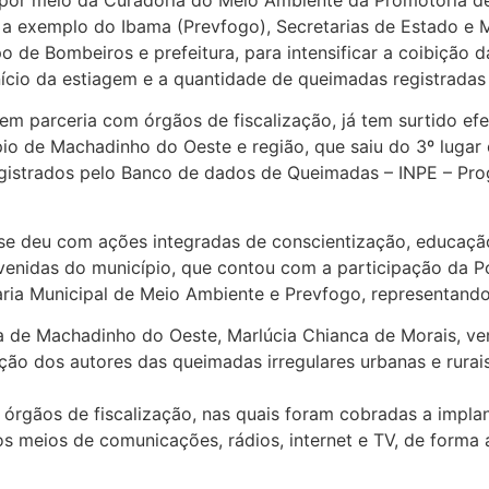
, por meio da Curadoria do Meio Ambiente da Promotoria d
, a exemplo do Ibama (Prevfogo), Secretarias de Estado e
o de Bombeiros e prefeitura, para intensificar a coibição 
nício da estiagem e a quantidade de queimadas registradas
 em parceria com órgãos de fiscalização, já tem surtido efe
io de Machadinho do Oeste e região, que saiu do 3º lugar
egistrados pelo Banco de dados de Queimadas – INPE – Pr
se deu com ações integradas de conscientização, educaçã
avenidas do município, que contou com a participação da Po
aria Municipal de Meio Ambiente e Prevfogo, representand
 de Machadinho do Oeste, Marlúcia Chianca de Morais, ve
zação dos autores das queimadas irregulares urbanas e rurai
s órgãos de fiscalização, nas quais foram cobradas a impl
s meios de comunicações, rádios, internet e TV, de forma 