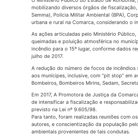
O Ministério Público do Estado de Rondônia
mobilizando diversos órgãos de fiscalização
Semma), Polícia Militar Ambiental (BPA), Corp
urbana e rural na Comarca, considerando o i
As ações articuladas pelo Ministério Público,
queimadas e poluição atmosférica no municíp
incêndio para o 15º lugar, conforme dados r
julho de 2017.
A redução do número de focos de incêndios 
aos munícipes, inclusive, com “pit stop” em 
Bombeiros, Bombeiros Mirins, Sedam, Secret
Em 2017, A Promotora de Justiça da Comarca
de intensificar a fiscalização e responsabili
previsto na Lei nº 9.605/98.
Para tanto, foram realizadas reuniões com o
autores, e conscientização da população pelo
ambientais provenientes de tais condutas.