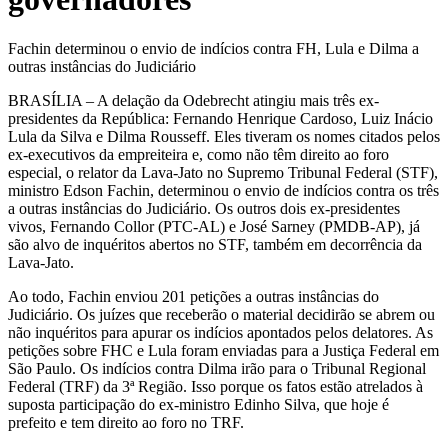
Fachin determinou o envio de indícios contra FH, Lula e Dilma a
outras instâncias do Judiciário
BRASÍLIA – A delação da Odebrecht atingiu mais três ex-
presidentes da República: Fernando Henrique Cardoso, Luiz Inácio
Lula da Silva e Dilma Rousseff. Eles tiveram os nomes citados pelos
ex-executivos da empreiteira e, como não têm direito ao foro
especial, o relator da Lava-Jato no Supremo Tribunal Federal (STF),
ministro Edson Fachin, determinou o envio de indícios contra os três
a outras instâncias do Judiciário. Os outros dois ex-presidentes
vivos, Fernando Collor (PTC-AL) e José Sarney (PMDB-AP), já
são alvo de inquéritos abertos no STF, também em decorrência da
Lava-Jato.
Ao todo, Fachin enviou 201 petições a outras instâncias do
Judiciário. Os juízes que receberão o material decidirão se abrem ou
não inquéritos para apurar os indícios apontados pelos delatores. As
petições sobre FHC e Lula foram enviadas para a Justiça Federal em
São Paulo. Os indícios contra Dilma irão para o Tribunal Regional
Federal (TRF) da 3ª Região. Isso porque os fatos estão atrelados à
suposta participação do ex-ministro Edinho Silva, que hoje é
prefeito e tem direito ao foro no TRF.