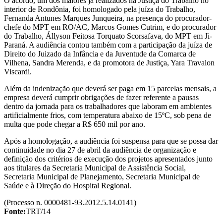
O acordo, um dos maiores já realizados na Justiça do Trabalho no
interior de Rondônia, foi homologado pela juíza do Trabalho,
Fernanda Antunes Marques Junqueira, na presença do procurador-
chefe do MPT em RO/AC, Marcos Gomes Cutrim, e do procurador
do Trabalho, Állyson Feitosa Torquato Scorsafava, do MPT em Ji-
Paraná. A audiência contou também com a participação da juíza de
Direito do Juizado da Infância e da Juventude da Comarca de
Vilhena, Sandra Merenda, e da promotora de Justiça, Yara Travalon
Viscardi.
Além da indenização que deverá ser paga em 15 parcelas mensais, a
empresa deverá cumprir obrigações de fazer referente a pausas
dentro da jornada para os trabalhadores que laboram em ambientes
artificialmente frios, com temperatura abaixo de 15ºC, sob pena de
multa que pode chegar a R$ 650 mil por ano.
Após a homologação, a audiência foi suspensa para que se possa dar
continuidade no dia 27 de abril da audiência de organização e
definição dos critérios de execução dos projetos apresentados junto
aos titulares da Secretaria Municipal de Assistência Social,
Secretaria Municipal de Planejamento, Secretaria Municipal de
Saúde e à Direção do Hospital Regional.
(Processo n. 0000481-93.2012.5.14.0141)
Fonte:
TRT/14