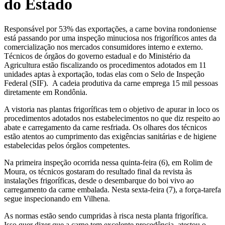
do Estado
Responsável por 53% das exportações, a carne bovina rondoniense
está passando por uma inspeção minuciosa nos frigoríficos antes da
comercialização nos mercados consumidores interno e externo.
Técnicos de órgãos do governo estadual e do Ministério da
Agricultura estão fiscalizando os procedimentos adotados em 11
unidades aptas à exportação, todas elas com o Selo de Inspeção
Federal (SIF). A cadeia produtiva da carne emprega 15 mil pessoas
diretamente em Rondônia.
A vistoria nas plantas frigoríficas tem o objetivo de apurar in loco os
procedimentos adotados nos estabelecimentos no que diz respeito ao
abate e carregamento da carne resfriada. Os olhares dos técnicos
estão atentos ao cumprimento das exigências sanitárias e de higiene
estabelecidas pelos órgãos competentes.
Na primeira inspeção ocorrida nessa quinta-feira (6), em Rolim de
Moura, os técnicos gostaram do resultado final da revista às
instalações frigoríficas, desde o desembarque do boi vivo ao
carregamento da carne embalada. Nesta sexta-feira (7), a força-tarefa
segue inspecionando em Vilhena.
As normas estão sendo cumpridas à risca nesta planta frigorífica.
Isso quer dizer que a carne tem excelente procedência, atestou o