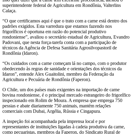
superintendente federal de Agricultura em Rondônia, Valterlins
Calaça.
“O que certificamos aqui é que o trato com a carne está dentro dos
padrões exigidos. Esta varredura que estamos fazendo nos
frigoríficos é oportuna em razão do potencial produtivo
rondoniense”, avaliou o secretário estadual de Agricultura, Evandro
Padovani, que nesta força-tarefa conta com a participação de
técnicos da Agência de Defesa Sanitária Agrosilvopastoril de
Rondônia (Idaron).
“Os cuidados com a carne começam lá no campo, com o produtor
obedecendo às regras de sanidade e orientações dos técnicos da
Idaron”, entende Alex Guaitolini, membro da Federação da
Agricultura e Pecuária de Rondônia (Faperon).
O Chile, um dos países mais exigentes na importação de carne
bovina rondoniense, é o principal mercado estrangeiro do frigorífico
inspecionado em Rolim de Moura. A empresa que emprega 750
pessias e abate diariamente 750 animais, mantém relações
comerciais com Dubai, Argélia, Rússia e Cingapura.
A inspeção foi acompanhada pela imprensa local e por
representantes de instituições ligadas à cadeia produtiva da carne,
como pecuaristas, membros da Faperon, do Sindicato Rural de