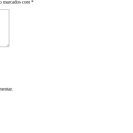
ão marcados com
*
mentar.