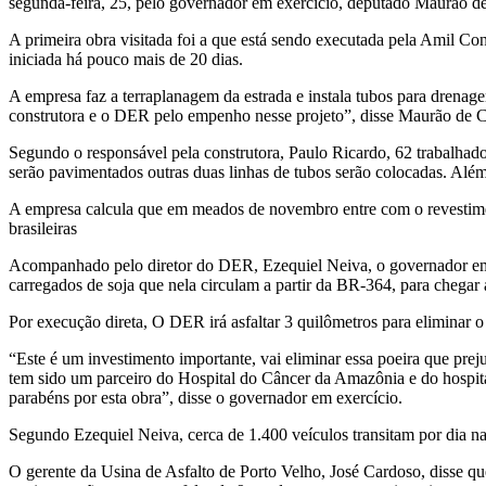
segunda-feira, 25, pelo governador em exercício, deputado Maurão d
A primeira obra visitada foi a que está sendo executada pela Amil C
iniciada há pouco mais de 20 dias.
A empresa faz a terraplanagem da estrada e instala tubos para drenag
construtora e o DER pelo empenho nesse projeto”, disse Maurão de Car
Segundo o responsável pela construtora, Paulo Ricardo, 62 trabalhador
serão pavimentados outras duas linhas de tubos serão colocadas. Além 
A empresa calcula que em meados de novembro entre com o revestimen
brasileiras
Acompanhado pelo diretor do DER, Ezequiel Neiva, o governador em e
carregados de soja que nela circulam a partir da BR-364, para chegar
Por execução direta, O DER irá asfaltar 3 quilômetros para eliminar
“Este é um investimento importante, vai eliminar essa poeira que pr
tem sido um parceiro do Hospital do Câncer da Amazônia e do hospital
parabéns por esta obra”, disse o governador em exercício.
Segundo Ezequiel Neiva, cerca de 1.400 veículos transitam por dia na 
O gerente da Usina de Asfalto de Porto Velho, José Cardoso, disse qu