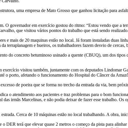
e Carvalho.
onstrutora, uma empresa de Mato Grosso que ganhou licitação para asfal
em. O governador em exercício gostou do ritmo: “Estou vendo que a terr
valho, que visitou vários pontos do trabalho que está sendo realizado
es e mais de 20 maquinas estão no local. Já foram instaladas duas linha
da terraplanagem e bueiros, os trabalhadores fazem desvio de cercas, b
to do concreto betuminoso usinado a quente (CBUQ), um dos tipos de r
xercício visitou também, juntamente com os deputados Lindomar Garço
 até o porto, afetando o funcionamento do Hospital do Câncer da Amazôn
 o excesso de poeira que se forma no trecho da entrada da via, bem pró
ejudica o atendimento aos pacientes e traz problemas para o bom funci
 das irmãs Marcelinas, e não podia deixar de fazer esse trabalho. Os 
estrada. Cerca de 10 máquinas estão no local trabalhando. A obra, inici
e o DER terá que elevar quase 2 metros o começo da pista para alinhar