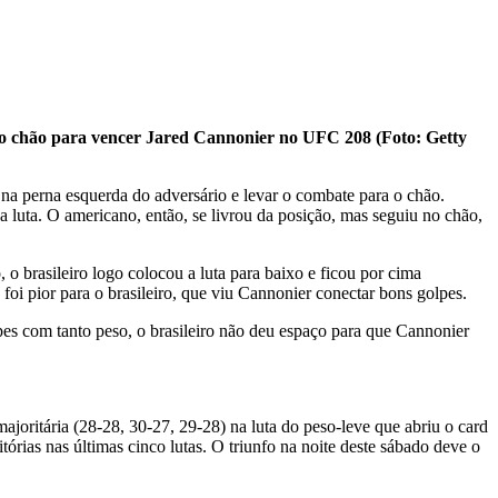
 no chão para vencer Jared Cannonier no UFC 208 (Foto: Getty
 na perna esquerda do adversário e levar o combate para o chão.
a luta. O americano, então, se livrou da posição, mas seguiu no chão,
o brasileiro logo colocou a luta para baixo e ficou por cima
i pior para o brasileiro, que viu Cannonier conectar bons golpes.
lpes com tanto peso, o brasileiro não deu espaço para que Cannonier
majoritária (28-28, 30-27, 29-28) na luta do peso-leve que abriu o card
rias nas últimas cinco lutas. O triunfo na noite deste sábado deve o