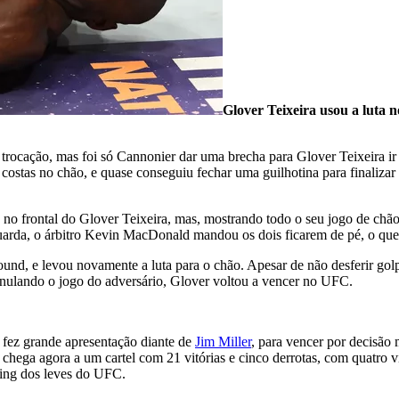
Glover Teixeira usou a luta
 trocação, mas foi só Cannonier dar uma brecha para Glover Teixeira ir
 costas no chão, e quase conseguiu fechar uma guilhotina para finalizar 
no frontal do Glover Teixeira, mas, mostrando todo o seu jogo de chão, 
arda, o árbitro Kevin MacDonald mandou os dois ficarem de pé, o que fo
round, e levou novamente a luta para o chão. Apesar de não desferir go
e anulando o jogo do adversário, Glover voltou a vencer no UFC.
 fez grande apresentação diante de
Jim Miller
, para vencer por decisão 
ga agora a um cartel com 21 vitórias e cinco derrotas, com quatro vitó
king dos leves do UFC.