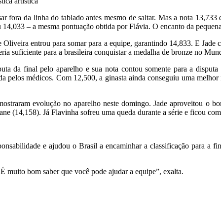
ica artística
r fora da linha do tablado antes mesmo de saltar. Mas a nota 13,733 
u 14,033 – a mesma pontuação obtida por Flávia. O encanto da pequena g
ane Oliveira entrou para somar para a equipe, garantindo 14,833. E Jade
ia suficiente para a brasileira conquistar a medalha de bronze no Mu
uta da final pelo aparelho e sua nota contou somente para a disputa 
ada pelos médicos. Com 12,500, a ginasta ainda conseguiu uma melhor n
iras mostraram evolução no aparelho neste domingo. Jade aproveitou 
ane (14,158). Já Flavinha sofreu uma queda durante a série e ficou com 
nsabilidade e ajudou o Brasil a encaminhar a classificação para a fi
 É muito bom saber que você pode ajudar a equipe”, exalta.