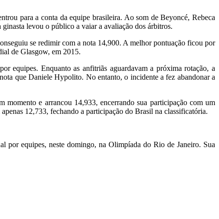
entrou para a conta da equipe brasileira. Ao som de Beyoncé, Rebeca
inasta levou o público a vaiar a avaliação dos árbitros.
 conseguiu se redimir com a nota 14,900. A melhor pontuação ficou por
ndial de Glasgow, em 2015.
por equipes. Enquanto as anfitriãs aguardavam a próxima rotação, a
ota que Daniele Hypolito. No entanto, o incidente a fez abandonar a
o bom momento e arrancou 14,933, encerrando sua participação com um
apenas 12,733, fechando a participação do Brasil na classificatória.
nal por equipes, neste domingo, na Olimpíada do Rio de Janeiro. Sua