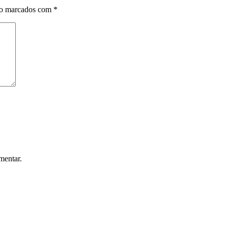
ão marcados com
*
mentar.