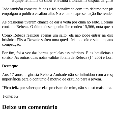
Equipe feminina dá show e levanta a torcida na disputa da ginást
Jade também cometeu falhas e foi penalizada com um décimo por pisa
empolgou o público e saltou alto. No entanto, apresentação lhe rende
As brasileiras tiveram chance de dar a volta por cima no salto. Lorr
conta de Rebeca. O ótimo desempenho lhe rendeu 15,566, nota que ser
Como Rebeca realizou apenas um salto, ela não pode entrar na disp
britânica Elissa Downie sofreu uma queda feia no solo e saiu ampar
competição.
Por fim, foi a vez das barras paralelas assimétricas. E as brasile
sorriso. As outras duas notas válidas foram de Rebeca (14,266) e Lorr
Destaque
Aos 17 anos, a ginasta Rebeca Andrade não se intimidou com a respo
importância para o conjunto é motivo de orgulho para a jovem.
“Fico feliz por saber que elas precisam de mim, não sou só mais uma.
Fonte: IG
Deixe um comentário