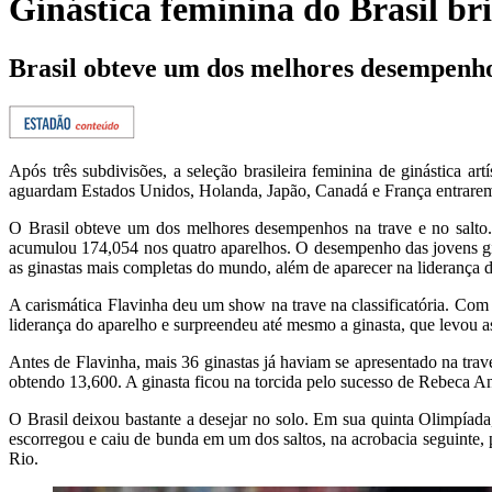
Ginástica feminina do Brasil bril
Brasil obteve um dos melhores desempenhos
Após três subdivisões, a seleção brasileira feminina de ginástica ar
aguardam Estados Unidos, Holanda, Japão, Canadá e França entrarem e
O Brasil obteve um dos melhores desempenhos na trave e no salto. 
acumulou 174,054 nos quatro aparelhos. O desempenho das jovens gin
as ginastas mais completas do mundo, além de aparecer na liderança 
A carismática Flavinha deu um show na trave na classificatória. Com 
liderança do aparelho e surpreendeu até mesmo a ginasta, que levou as
Antes de Flavinha, mais 36 ginastas já haviam se apresentado na trav
obtendo 13,600. A ginasta ficou na torcida pelo sucesso de Rebeca An
O Brasil deixou bastante a desejar no solo. Em sua quinta Olimpíada
escorregou e caiu de bunda em um dos saltos, na acrobacia seguinte, 
Rio.