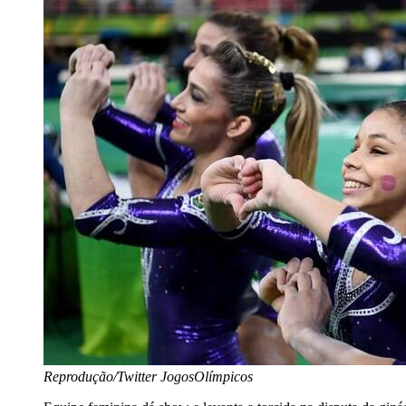
Reprodução/Twitter JogosOlímpicos