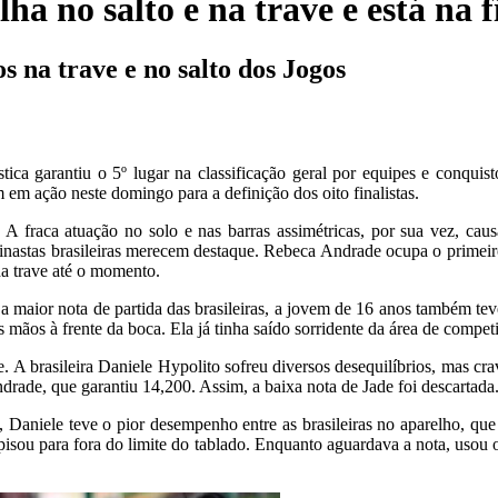
ha no salto e na trave e está na f
 na trave e no salto dos Jogos
tística garantiu o 5º lugar na classificação geral por equipes e conqui
m ação neste domingo para a definição dos oito finalistas.
A fraca atuação no solo e nas barras assimétricas, por sua vez, caus
astas brasileiras merecem destaque. Rebeca Andrade ocupa o primeiro l
da trave até o momento.
a maior nota de partida das brasileiras, a jovem de 16 anos também tev
 mãos à frente da boca. Ela já tinha saído sorridente da área de compet
e. A brasileira Daniele Hypolito sofreu diversos desequilíbrios, mas c
drade, que garantiu 14,200. Assim, a baixa nota de Jade foi descartada
, Daniele teve o pior desempenho entre as brasileiras no aparelho, qu
pisou para fora do limite do tablado. Enquanto aguardava a nota, usou 