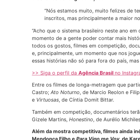
“Nós estamos muito, muito felizes de te
inscritos, mas principalmente a maior no
‘’Acho que o sistema brasileiro neste ano em
momento de a gente poder contar mais históri
todos os gostos, filmes em competição, docu
e, principalmente, um momento que nos jogue
essas histórias não só para fora do país, mas 
>> Siga o perfil da
Agência Brasil
no Instag
Entre os filmes de longa-metragem que part
Castro;
Ato Noturno
, de Marcio Reolon e Fil
e
Virtuosas
, de Cíntia Domit Bittar.
Também em competição, documentários terão
Gizele Martins,
Honestino
, de Aurélio Michil
Além da mostra competitiva, filmes ainda i
Mendonça Filho e
Para Vigo me Voy
, de Kar