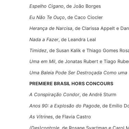
Espelho Cigano
, de João Borges
Eu Não Te Ouço
, de Caco Ciocler
Herança de Narcisa
, de Clarissa Appelt e Dan
Nada a Fazer
, de Leandra Leal
Timidez
, de Susan Kalik e Thiago Gomes Ros
Uma em Mil
, de Jonatas Rubert e Tiago Rube
Uma Baleia Pode Ser Destroçada Como uma
PREMIERE BRASIL HORS CONCOURS
A Conspiração Condor
, de André Sturm
Anos 90: a Explosão do Pagode
, de Emílio 
As Vitrines
, de Flavia Castro
(Des)controle
, de Rosane Svartman e Carol 