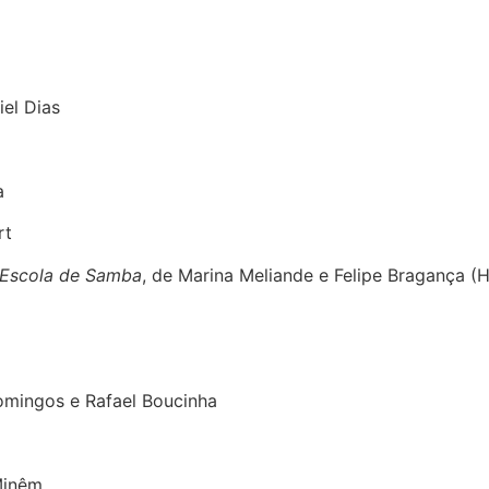
iel Dias
a
rt
 Escola de Samba
, de Marina Meliande e Felipe Braganç
Domingos e Rafael Boucinha
Minêm