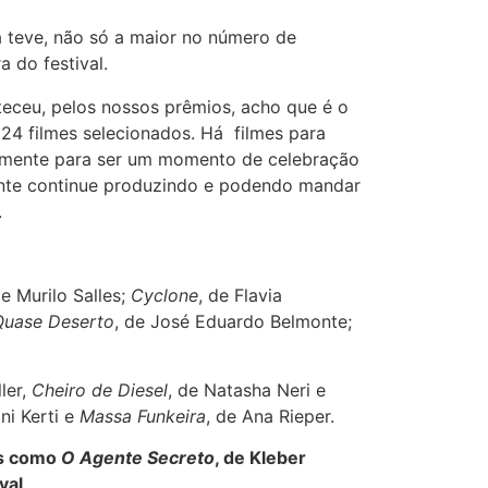
á teve, não só a maior no número de
 do festival.
nteceu, pelos nossos prêmios, acho que é o
124 filmes selecionados. Há filmes para
ealmente para ser um momento de celebração
gente continue produzindo e podendo mandar
.
de Murilo Salles;
Cyclone
, de Flavia
Quase Deserto
, de José Eduardo Belmonte;
ler,
Cheiro de Diesel
, de Natasha Neri e
ini Kerti e
Massa Funkeira
, de Ana Rieper.
es como
O Agente Secreto
, de Kleber
val