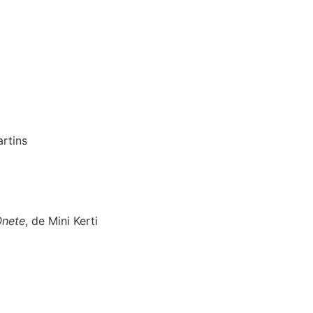
artins
Onete
, de Mini Kerti