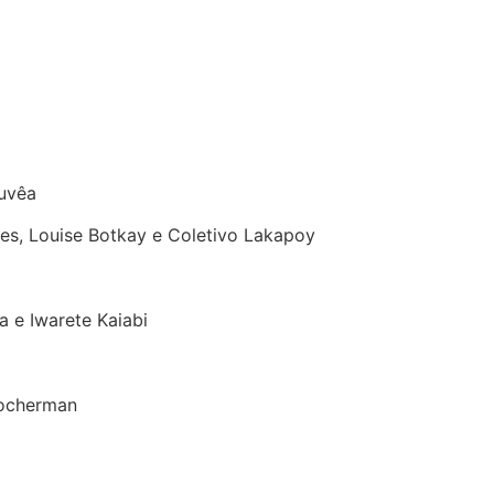
ouvêa
les, Louise Botkay e Coletivo Lakapoy
ça e Iwarete Kaiabi
Hocherman