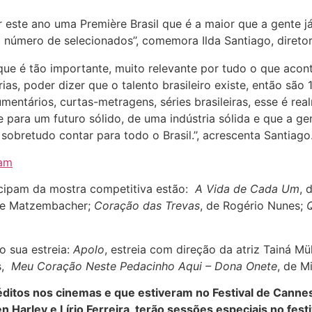
r este ano uma Première Brasil que é a maior que a gente j
 número de selecionados’’, comemora Ilda Santiago, diretora
 que é tão importante, muito relevante por tudo o que aco
as, poder dizer que o talento brasileiro existe, então são 
mentários, curtas-metragens, séries brasileiras, esse é r
 para um futuro sólido, de uma indústria sólida e que a 
sobretudo contar para todo o Brasil.’’, acrescenta Santiago
ram
icipam da mostra competitiva estão:
A Vida de Cada Um
, 
ipe Matzembacher;
Coração das Trevas
, de Rogério Nunes;
 sua estreia:
Apolo
, estreia com direção da atriz Tainá Mül
es,
Meu Coração Neste Pedacinho Aqui – Dona Onete
, de M
néditos nos cinemas e que estiveram no Festival de Cann
en Harley e Lírio Ferreira, terão sessões especiais no festi