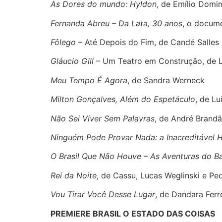
As Dores do mundo: Hyldon
, de Emílio Domi
Fernanda Abreu – Da Lata, 30 anos
, o docume
Fôlego
– Até Depois do Fim, de Candé Salles
Gláucio Gill
– Um Teatro em Construção, de L
Meu Tempo É Agora
, de Sandra Werneck
Milton Gonçalves, Além do Espetáculo
, de Lu
Não Sei Viver Sem Palavras
, de André Brand
Ninguém Pode Provar Nada: a Inacreditável H
O Brasil Que Não Houve – As Aventuras do Ba
Rei da Noite
, de Cassu, Lucas Weglinski e P
Vou Tirar Você Desse Lugar
, de Dandara Ferr
PREMIERE BRASIL O ESTADO DAS COISAS