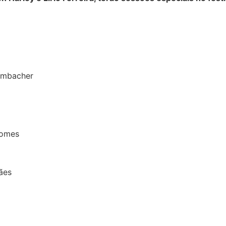
zembacher
Gomes
ães