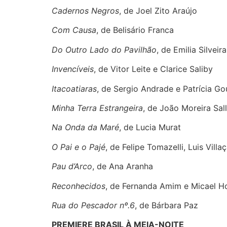
Cadernos Negros
, de Joel Zito Araújo
Com Causa
, de Belisário Franca
Do Outro Lado do Pavilhão
, de Emilia Silveira
Invencíveis
, de Vitor Leite e Clarice Saliby
Itacoatiaras
, de Sergio Andrade e Patrícia G
Minha Terra Estrangeira
, de João Moreira Sal
Na Onda da Maré
, de Lucia Murat
O Pai e o Pajé
, de Felipe Tomazelli, Luis Villa
Pau d’Arco
, de Ana Aranha
Reconhecidos
, de Fernanda Amim e Micael 
Rua do Pescador nº.6
, de Bárbara Paz
PREMIERE BRASIL À MEIA-NOITE