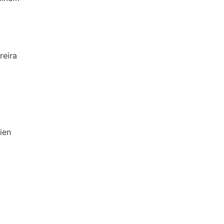
reira
ien