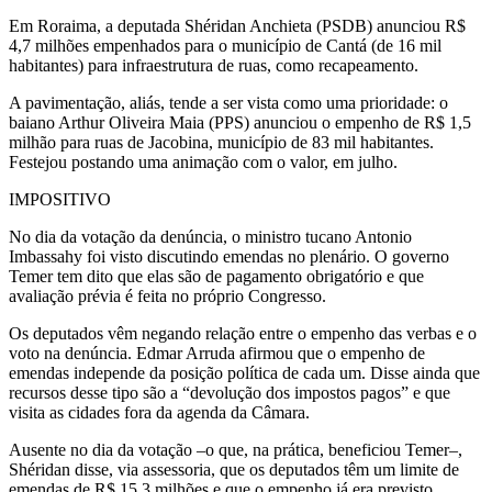
Em Roraima, a deputada Shéridan Anchieta (PSDB) anunciou R$
4,7 milhões empenhados para o município de Cantá (de 16 mil
habitantes) para infraestrutura de ruas, como recapeamento.
A pavimentação, aliás, tende a ser vista como uma prioridade: o
baiano Arthur Oliveira Maia (PPS) anunciou o empenho de R$ 1,5
milhão para ruas de Jacobina, município de 83 mil habitantes.
Festejou postando uma animação com o valor, em julho.
IMPOSITIVO
No dia da votação da denúncia, o ministro tucano Antonio
Imbassahy foi visto discutindo emendas no plenário. O governo
Temer tem dito que elas são de pagamento obrigatório e que
avaliação prévia é feita no próprio Congresso.
Os deputados vêm negando relação entre o empenho das verbas e o
voto na denúncia. Edmar Arruda afirmou que o empenho de
emendas independe da posição política de cada um. Disse ainda que
recursos desse tipo são a “devolução dos impostos pagos” e que
visita as cidades fora da agenda da Câmara.
Ausente no dia da votação –o que, na prática, beneficiou Temer–,
Shéridan disse, via assessoria, que os deputados têm um limite de
emendas de R$ 15,3 milhões e que o empenho já era previsto.