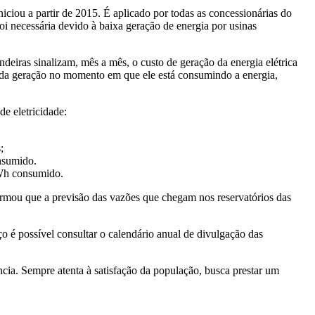
niciou a partir de 2015. É aplicado por todas as concessionárias do
oi necessária devido à baixa geração de energia por usinas
deiras sinalizam, mês a mês, o custo de geração da energia elétrica
l da geração no momento em que ele está consumindo a energia,
e eletricidade:
;
nsumido.
kWh consumido.
formou que a previsão das vazões que chegam nos reservatórios das
o é possível consultar o calendário anual de divulgação das
ia. Sempre atenta à satisfação da população, busca prestar um