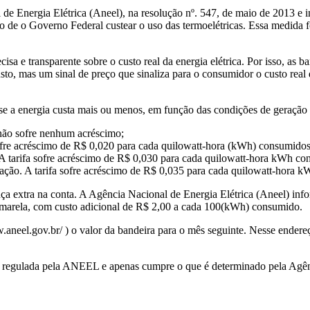
 de Energia Elétrica (Aneel), na resolução nº. 547, de maio de 2013 e i
o de o Governo Federal custear o uso das termoelétricas. Essa medida f
e transparente sobre o custo real da energia elétrica. Por isso, as ban
sto, mas um sinal de preço que sinaliza para o consumidor o custo rea
.
 se a energia custa mais ou menos, em função das condições de geração d
 não sofre nenhum acréscimo;
ofre acréscimo de R$ 0,020 para cada quilowatt-hora (kWh) consumidos
 A tarifa sofre acréscimo de R$ 0,030 para cada quilowatt-hora kWh co
ação. A tarifa sofre acréscimo de R$ 0,035 para cada quilowatt-hora 
nça extra na conta. A Agência Nacional de Energia Elétrica (Aneel) in
á amarela, com custo adicional de R$ 2,00 a cada 100(kWh) consumido.
aneel.gov.br/ ) o valor da bandeira para o mês seguinte. Nesse endereç
é regulada pela ANEEL e apenas cumpre o que é determinado pela Agênc