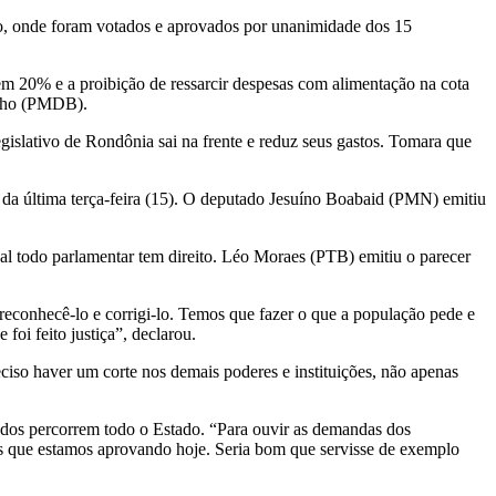
io, onde foram votados e aprovados por unanimidade dos 15
m 20% e a proibição de ressarcir despesas com alimentação na cota
alho (PMDB).
gislativo de Rondônia sai na frente e reduz seus gastos. Tomara que
 da última terça-feira (15). O deputado Jesuíno Boabaid (PMN) emitiu
l todo parlamentar tem direito. Léo Moraes (PTB) emitiu o parecer
econhecê-lo e corrigi-lo. Temos que fazer o que a população pede e
oi feito justiça”, declarou.
ciso haver um corte nos demais poderes e instituições, não apenas
dos percorrem todo o Estado. “Para ouvir as demandas dos
tes que estamos aprovando hoje. Seria bom que servisse de exemplo