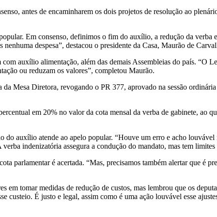
senso, antes de encaminharem os dois projetos de resolução ao plenár
opular. Em consenso, definimos o fim do auxílio, a redução da verba e
s nenhuma despesa”, destacou o presidente da Casa, Maurão de Carv
am com auxílio alimentação, além das demais Assembleias do país. “O Le
ntação ou reduzam os valores”, completou Maurão.
ia da Mesa Diretora, revogando o PR 377, aprovado na sessão ordinária
rcentual em 20% no valor da cota mensal da verba de gabinete, ao qua
 do auxílio atende ao apelo popular. “Houve um erro e acho louvável r
verba indenizatória assegura a condução do mandato, mas tem limites e f
 cota parlamentar é acertada. “Mas, precisamos também alertar que é pre
s em tomar medidas de redução de custos, mas lembrou que os deputa
esse custeio. É justo e legal, assim como é uma ação louvável esse ajus