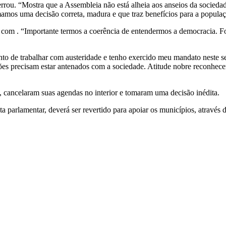
errou. “Mostra que a Assembleia não está alheia aos anseios da socie
tomamos uma decisão correta, madura e que traz benefícios para a popula
 com . “Importante termos a coerência de entendermos a democracia. F
to de trabalhar com austeridade e tenho exercido meu mandato neste se
ções precisam estar antenados com a sociedade. Atitude nobre reconhecer
 cancelaram suas agendas no interior e tomaram uma decisão inédita.
parlamentar, deverá ser revertido para apoiar os municípios, através 