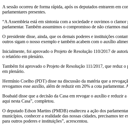
A sessão ocorreu de forma rápida, após os deputados entrarem em con
parlamentares presentes.
“A Assembleia está em sintonia com a sociedade e ouvimos o clamor p
parlamentar. Também assumimos o compromisso de não criarmos mai
O presidente disse, ainda, que os demais poderes e instituições cont
outros sigam o nosso exemplo e também acabem com o auxílio alime
Inicialmente, foi aprovado o Projeto de Resolução 110/2017 de autor
o relatório em plenário.
Também foi aprovado o Projeto de Resolução 111/2017, que reduz o pe
em plenário.
Hermínio Coelho (PDT) disse na discussão da matéria que a revogação
revogamos esse auxílio, além de reduzir em 20% a cota parlamentar. A 
Boabaid disse que a decisão da Casa em revogar o auxílio e reduzir a
aqui nesta Casa”, completou.
O deputado Edson Martins (PMDB) enalteceu a ação dos parlamentare
municípios, conhecer a realidade das nossas cidades, precisamos ter 
para outros poderes e instituições”, acrescentou.