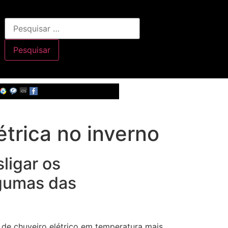
étrica no inverno
ligar os
gumas das
o de chuveiro elétrico em temperatura mais