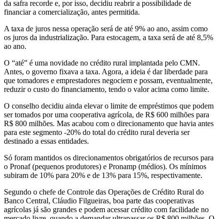
da safra recorde e, por isso, decidiu reabrir a possibilidade de
financiar a comercialização, antes permitida.
A taxa de juros nessa operação será de até 9% ao ano, assim como
os juros da industrialização. Para estocagem, a taxa será de até 8,5%
ao ano.
O “até” é uma novidade no crédito rural implantada pelo CMN.
Antes, o governo fixava a taxa. Agora, a ideia é dar liberdade para
que tomadores e emprestadores negociem e possam, eventualmente,
reduzir o custo do financiamento, tendo o valor acima como limite.
O conselho decidiu ainda elevar o limite de empréstimos que podem
ser tomados por uma cooperativa agrícola, de R$ 600 milhões para
R$ 800 milhões. Mas acabou com o direcionamento que havia antes
para este segmento -20% do total do crédito rural deveria ser
destinado a essas entidades.
Só foram mantidos os direcionamentos obrigatórios de recursos para
o Pronaf (pequenos produtores) e Pronamp (médios). Os mínimos
subiram de 10% para 20% e de 13% para 15%, respectivamente.
Segundo o chefe de Controle das Operações de Crédito Rural do
Banco Central, Cláudio Filgueiras, boa parte das cooperativas
agrícolas já são grandes e podem acessar crédito com facilidade no
mercado livre, quando a demandar ultrapassar os R$ 800 milhões. O