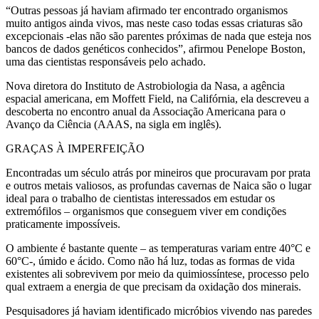
“Outras pessoas já haviam afirmado ter encontrado organismos
muito antigos ainda vivos, mas neste caso todas essas criaturas são
excepcionais -elas não são parentes próximas de nada que esteja nos
bancos de dados genéticos conhecidos”, afirmou Penelope Boston,
uma das cientistas responsáveis pelo achado.
Nova diretora do Instituto de Astrobiologia da Nasa, a agência
espacial americana, em Moffett Field, na Califórnia, ela descreveu a
descoberta no encontro anual da Associação Americana para o
Avanço da Ciência (AAAS, na sigla em inglês).
GRAÇAS À IMPERFEIÇÃO
Encontradas um século atrás por mineiros que procuravam por prata
e outros metais valiosos, as profundas cavernas de Naica são o lugar
ideal para o trabalho de cientistas interessados em estudar os
extremófilos – organismos que conseguem viver em condições
praticamente impossíveis.
O ambiente é bastante quente – as temperaturas variam entre 40°C e
60°C-, úmido e ácido. Como não há luz, todas as formas de vida
existentes ali sobrevivem por meio da quimiossíntese, processo pelo
qual extraem a energia de que precisam da oxidação dos minerais.
Pesquisadores já haviam identificado micróbios vivendo nas paredes